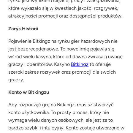
rynku jest wynikiem ciężkiej pracy i zaangażowania,
które wykazało się w kwestiach jakości rozgrywek,
atrakcyjności promocji oraz dostępności produktów.
Zarys Historii
Pojawienie Bitkingz na rynku gier hazardowych nie
jest bezprecedensowe. To nowe imię pojawia się
wśród wielu kasyna, które od dawna zwracają uwagę
graczy i operatorów. Kasyno
Bitkingz
to oferuje
szeroki zakres rozrywek oraz promocji dla swoich
graczy.
Konto w Bitkingzu
Aby rozpocząć grę na Bitkingz, musisz stworzyć
konto użytkownika. To prosty proces, który nie
wymaga wielu danych osobowych, ale jest za to
bardzo szybki i intuicyjny. Konto zostaje utworzone w