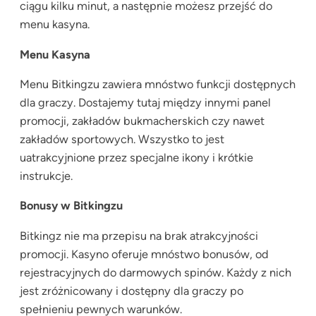
ciągu kilku minut, a następnie możesz przejść do
menu kasyna.
Menu Kasyna
Menu Bitkingzu zawiera mnóstwo funkcji dostępnych
dla graczy. Dostajemy tutaj między innymi panel
promocji, zakładów bukmacherskich czy nawet
zakładów sportowych. Wszystko to jest
uatrakcyjnione przez specjalne ikony i krótkie
instrukcje.
Bonusy w Bitkingzu
Bitkingz nie ma przepisu na brak atrakcyjności
promocji. Kasyno oferuje mnóstwo bonusów, od
rejestracyjnych do darmowych spinów. Każdy z nich
jest zróżnicowany i dostępny dla graczy po
spełnieniu pewnych warunków.