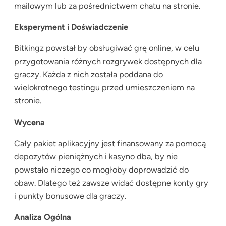
mailowym lub za pośrednictwem chatu na stronie.
Eksperyment i Doświadczenie
Bitkingz powstał by obsługiwać grę online, w celu
przygotowania różnych rozgrywek dostępnych dla
graczy. Każda z nich została poddana do
wielokrotnego testingu przed umieszczeniem na
stronie.
Wycena
Cały pakiet aplikacyjny jest finansowany za pomocą
depozytów pieniężnych i kasyno dba, by nie
powstało niczego co mogłoby doprowadzić do
obaw. Dlatego też zawsze widać dostępne konty gry
i punkty bonusowe dla graczy.
Analiza Ogólna