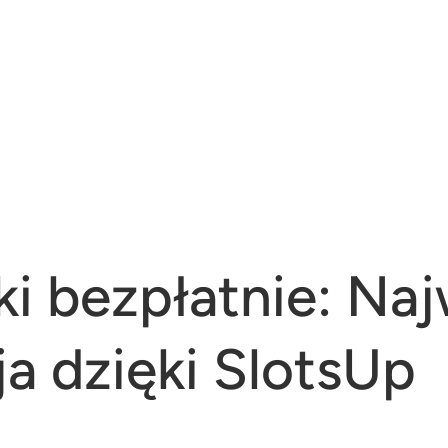
i bezpłatnie: Na
a dzięki SlotsUp