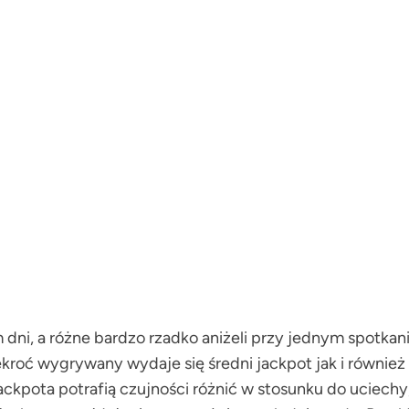
dem dni, a różne bardzo rzadko aniżeli przy jednym spot
ekroć wygrywany wydaje się średni jackpot jak i równie
pota potrafią czujności różnić w stosunku do uciechy, 