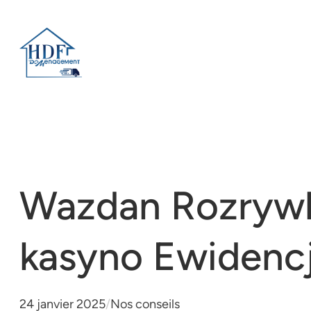
Wazdan Rozrywk
kasyno Ewidencj
24 janvier 2025
/
Nos conseils