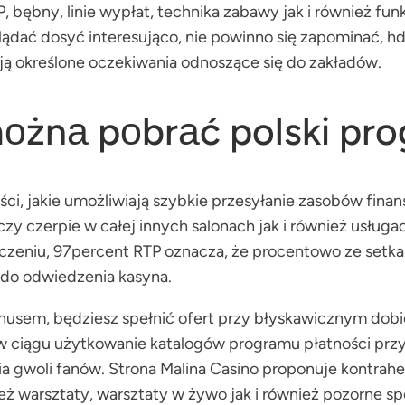
, bębny, linie wypłat, technika zabawy jak i również f
ądać dosyć interesująco, nie powinno się zapominać, h
eją określone oczekiwania odnoszące się do zakładów.
mоżnа pоbrаć polski pr
ci, jakie umożliwiają szybkie przesyłanie zasobów fina
czy czerpie w całej innych salonach jak i również usługa
oszczeniu, 97percent RTP oznacza, że procentowo ze setk
e do odwiedzenia kasyna.
nusem, będziesz spełnić ofert przy błyskawicznym dobi
 ciągu użytkowanie katalogów programu płatności przy
a gwoli fanów. Strona Malina Casino proponuje kontrah
 warsztaty, warsztaty w żywo jak i również pozorne spo