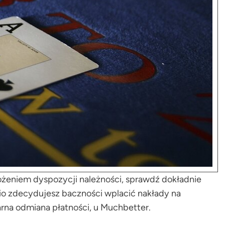
łożeniem dyspozycji należności, sprawdź dokładnie
io zdecydujesz baczności wplacić nakłady na
na odmiana płatności, u Muchbetter.