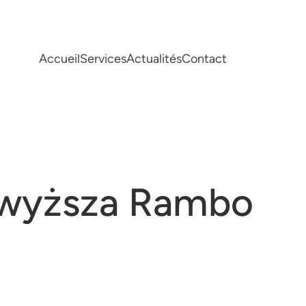
Accueil
Services
Actualités
Contact
jwyższa Rambo