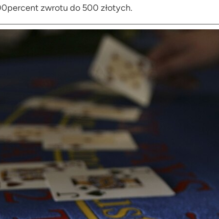
00percent zwrotu do 500 złotych.