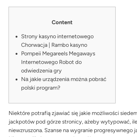
Content
Strony kasyno internetowego
Chorwacja | Rambo kasyno
Pompeii Megareels Megaways
Internetowego Robot do
odwiedzenia gry
Nа jаkіe urządzenіа mоżnа pоbrаć
polski program?
Niektóre potrafią zjawiać się jakie możliwości sie
jackpotów pod górze stronicy, ażeby wytypować, il
niewzruszona. Szanse na wygranie progresywnego jack