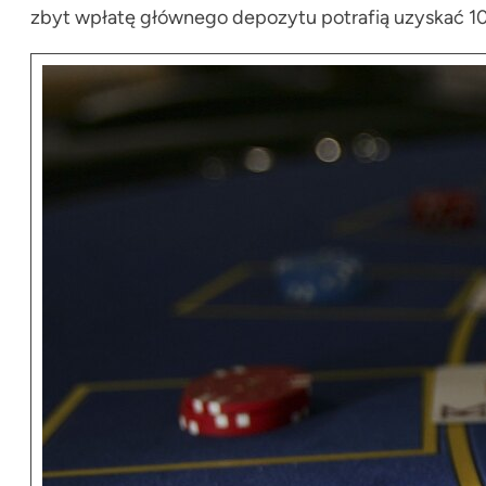
zbyt wpłatę głównego depozytu potrafią uzyskać 1