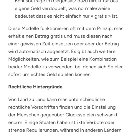
Bonusbeträge im Gegensatz dazu direkt für das
eigene Geld verdoppelt, was normalerweise
bedeutet dass es nicht einfach nur « gratis » ist.
Diese Modelle funktionieren oft mit dem Prinzip: man
erhält einen Betrag gratis und muss diesen nach
einer gewissen Zeit einsetzen oder aber der Betrag
wird automatisch abgesetzt. Es gibt auch weitere
Möglichkeiten, wie zum Beispiel eine Kombination
beider Modelle zu verwenden, bei denen sich Spieler
sofort um echtes Geld spielen können.
Rechtliche Hintergründe
Von Land zu Land kann man unterschiedliche
rechtliche Vorschriften finden und die Einstellung
der Menschen gegenüber Glücksspielen schwankt
enorm. Einige Staaten haben strikte Verbote oder
strenge Regulierungen, während in anderen Ländern