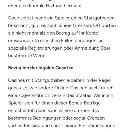
eher eine liberale Haltung herrscht.
Doch selbst wenn ein Spieler einen Startguthaben
bekommt, gibt es auch einige Grenzen: Oft dürfen
sie nicht mehr als den Betrag auf ihr Konto
umwandeln. In manchen Fällen benötigen sie
spezielle Registrierungen oder Anmeldung über
bestimmte Wege.
Bezüglich der legalen Gesetze
Casinos mit Startguthaben arbeiten in der Regel
genau so, wie andere Online-Casinen auch: durch
eine sogenannte « Lizenz » des Staates. Wenn ein
Spieler sich für einen dieser Bonus-Beträge
entscheidet, dann kann es vorkommen das
bestimmte Bedingungen oder sogar Grenzen
vorhanden sind und somit einige Einschränkungen