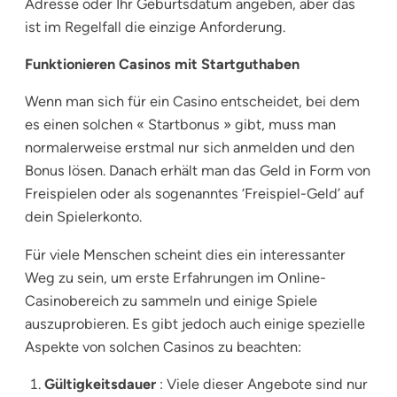
Adresse oder Ihr Geburtsdatum angeben, aber das
ist im Regelfall die einzige Anforderung.
Funktionieren Casinos mit Startguthaben
Wenn man sich für ein Casino entscheidet, bei dem
es einen solchen « Startbonus » gibt, muss man
normalerweise erstmal nur sich anmelden und den
Bonus lösen. Danach erhält man das Geld in Form von
Freispielen oder als sogenanntes ‘Freispiel-Geld’ auf
dein Spielerkonto.
Für viele Menschen scheint dies ein interessanter
Weg zu sein, um erste Erfahrungen im Online-
Casinobereich zu sammeln und einige Spiele
auszuprobieren. Es gibt jedoch auch einige spezielle
Aspekte von solchen Casinos zu beachten:
Gültigkeitsdauer
: Viele dieser Angebote sind nur