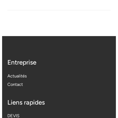
Entreprise
Actualités
Contact
Liens rapides
DEVIS