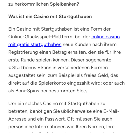
zu herkömmlichen Spielbanken?
Was ist ein Casino mit Startguthaben
Ein Casino mit Startguthaben ist eine Form der
Online-Glücksspiel-Plattform, bei der
online casino
mit gratis startguthaben
neue Kunden nach ihrem
Registrierung einen Betrag erhalten, den sie für ihre
erste Runde spielen können. Dieser sogenannte
« Startbonus » kann in verschiedenen Formen
ausgestaltet sein: zum Beispiel als freies Geld, das
direkt auf die Spielerkonto eingezahlt wird; oder auch
als Boni-Spins bei bestimmten Slots.
Um ein solches Casino mit Startguthaben zu
betreten, benötigen Sie üblicherweise eine E-Mail-
Adresse und ein Passwort. Oft müssen Sie auch
persönliche Informationen wie Ihren Namen, Ihre