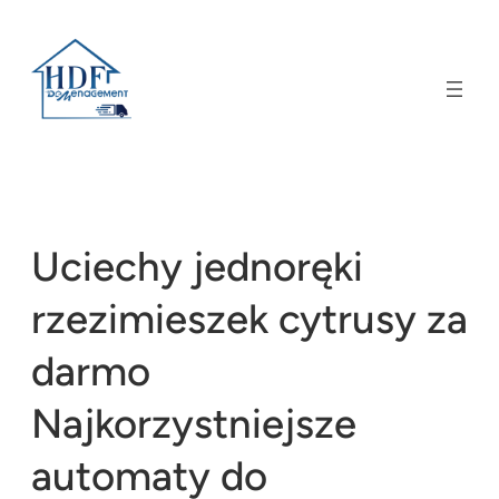
Uciechy jednoręki
rzezimieszek cytrusy za
darmo
Najkorzystniejsze
automaty do