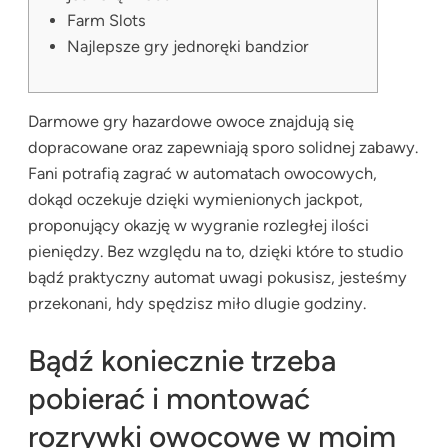
Farm Slots
Najlepsze gry jednoręki bandzior
Darmowe gry hazardowe owoce znajdują się
dopracowane oraz zapewniają sporo solidnej zabawy.
Fani potrafią zagrać w automatach owocowych,
dokąd oczekuje dzięki wymienionych jackpot,
proponujący okazję w wygranie rozległej ilości
pieniędzy.
Bez względu na to, dzięki które to studio
bądź praktyczny automat uwagi pokusisz, jesteśmy
przekonani, hdy spędzisz miło dlugie godziny.
Bądź koniecznie trzeba
pobierać i montować
rozrywki owocowe w moim