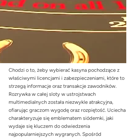
Chodzi o to, żeby wybierać kasyna pochodzące z
właściwymi licencjami i zabezpieczeniami, które to
strzegą informacje oraz transakcje zawodników.
Rozrywka w całej sloty w ustrojstwach
multimedialnych została niezwykle atrakcyjna,
ofiarując graczom wygodę oraz rozpiętość. Uciecha
charakteryzuje się emblematem siódemki, jaki
wydaje się kluczem do odwiedzenia
najpopularniejszych wygranych. Spośród