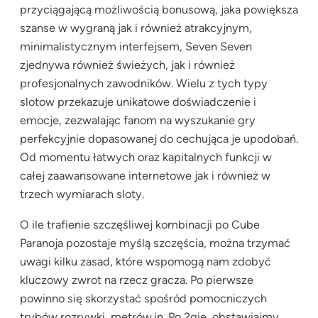
przyciągającą możliwością bonusową, jaka powiększa
szanse w wygraną jak i również atrakcyjnym,
minimalistycznym interfejsem, Seven Seven
zjednywa również świeżych, jak i również
profesjonalnych zawodników. Wielu z tych typy
slotow przekazuje unikatowe doświadczenie i
emocje, zezwalając fanom na wyszukanie gry
perfekcyjnie dopasowanej do cechująca je upodobań.
Od momentu łatwych oraz kapitalnych funkcji w
całej zaawansowane internetowe jak i również w
trzech wymiarach sloty.
O ile trafienie szczęśliwej kombinacji po Cube
Paranoja pozostaje myślą szczęścia, można trzymać
uwagi kilku zasad, które wspomogą nam zdobyć
kluczowy zwrot na rzecz gracza. Po pierwsze
powinno się skorzystać spośród pomocniczych
trybów rozrywki, metrów.in. Po 2gie, obstawiajmy