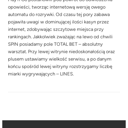
opowieści, tworząc internetową wersję owego
automatu do rozrywki. Od czasu tej pory zabawa
pojawiła uwagi w dominującej ilości kasyn przez
internet, zdobywając szczytowe miejsca przy
rankingach. Jakkolwiek zważając na lewo od chwili
SPIN posiadamy pole TOTAL BET – absolutny
warsztat. Przy lewej witrynie niedoskonałością oraz
plusem ustawiamy wielkość serwisu, a po danym
końcu spośród lewej witryny rozstrzygamy liczbę
miarki wygrywających – LINES.