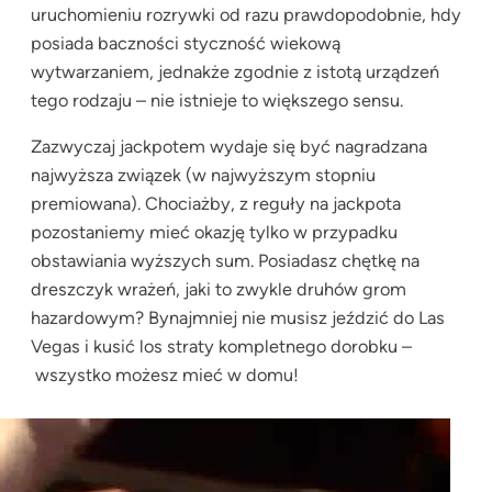
uruchomieniu rozrywki od razu prawdopodobnie, hdy
posiada baczności styczność wiekową
wytwarzaniem, jednakże zgodnie z istotą urządzeń
tego rodzaju – nie istnieje to większego sensu.
Zazwyczaj jackpotem wydaje się być nagradzana
najwyższa związek (w najwyższym stopniu
premiowana). Chociażby, z reguły na jackpota
pozostaniemy mieć okazję tylko w przypadku
obstawiania wyższych sum. Posiadasz chętkę na
dreszczyk wrażeń, jaki to zwykle druhów grom
hazardowym? Bynajmniej nie musisz jeździć do Las
Vegas i kusić los straty kompletnego dorobku –
wszystko możesz mieć w domu!