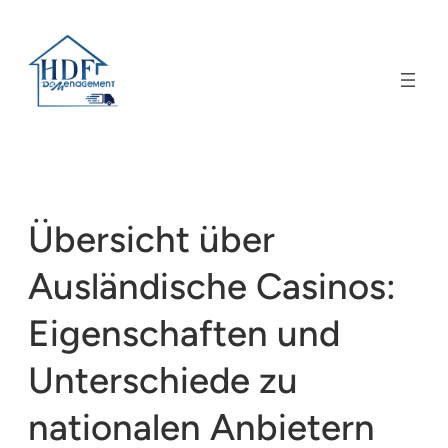
Übersicht über
Ausländische Casinos:
Eigenschaften und
Unterschiede zu
nationalen Anbietern