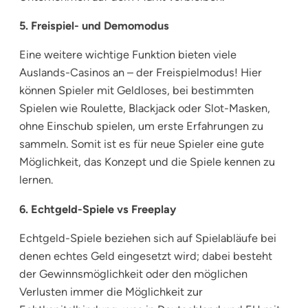
5. Freispiel- und Demomodus
Eine weitere wichtige Funktion bieten viele
Auslands-Casinos an – der Freispielmodus! Hier
können Spieler mit Geldloses, bei bestimmten
Spielen wie Roulette, Blackjack oder Slot-Masken,
ohne Einschub spielen, um erste Erfahrungen zu
sammeln. Somit ist es für neue Spieler eine gute
Möglichkeit, das Konzept und die Spiele kennen zu
lernen.
6. Echtgeld-Spiele vs Freeplay
Echtgeld-Spiele beziehen sich auf Spielabläufe bei
denen echtes Geld eingesetzt wird; dabei besteht
der Gewinnsmöglichkeit oder den möglichen
Verlusten immer die Möglichkeit zur