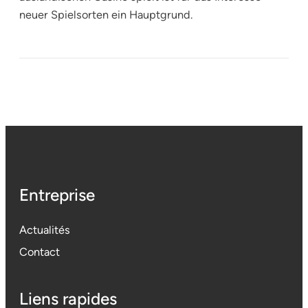
neuer Spielsorten ein Hauptgrund.
Entreprise
Actualités
Contact
Liens rapides