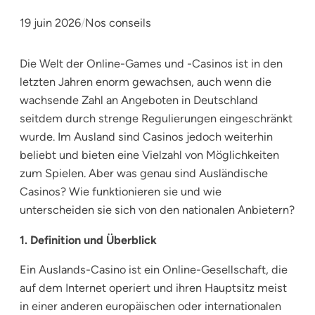
19 juin 2026
/
Nos conseils
Die Welt der Online-Games und -Casinos ist in den
letzten Jahren enorm gewachsen, auch wenn die
wachsende Zahl an Angeboten in Deutschland
seitdem durch strenge Regulierungen eingeschränkt
wurde. Im Ausland sind Casinos jedoch weiterhin
beliebt und bieten eine Vielzahl von Möglichkeiten
zum Spielen. Aber was genau sind Ausländische
Casinos? Wie funktionieren sie und wie
unterscheiden sie sich von den nationalen Anbietern?
1. Definition und Überblick
Ein Auslands-Casino ist ein Online-Gesellschaft, die
auf dem Internet operiert und ihren Hauptsitz meist
in einer anderen europäischen oder internationalen