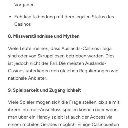
Vorgaben
Echtkapitalbindung mit dem legalen Status des
Casinos
8. Missverständnisse und Mythen
Viele Leute meinen, dass Auslands-Casinos illegal
sind oder von Skrupellosen betrieben werden. Dies
ist jedoch nicht der Fall. Die meisten Auslands-
Casinos unterliegen den gleichen Regulierungen wie
nationale Anbieter.
9. Spielbarkeit und Zugänglichkeit
Viele Spieler mögen sich die Frage stellen, ob sie mit
ihrem Internet-Anschluss spielen können oder wenn
man über ein Handy spielt ist auch der Access via
einem mobilen Gerätes möglich. Einige Casinoseiten