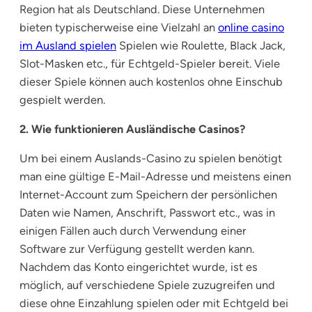
Region hat als Deutschland. Diese Unternehmen
bieten typischerweise eine Vielzahl an
online casino
im Ausland spielen
Spielen wie Roulette, Black Jack,
Slot-Masken etc., für Echtgeld-Spieler bereit. Viele
dieser Spiele können auch kostenlos ohne Einschub
gespielt werden.
2. Wie funktionieren Ausländische Casinos?
Um bei einem Auslands-Casino zu spielen benötigt
man eine gültige E-Mail-Adresse und meistens einen
Internet-Account zum Speichern der persönlichen
Daten wie Namen, Anschrift, Passwort etc., was in
einigen Fällen auch durch Verwendung einer
Software zur Verfügung gestellt werden kann.
Nachdem das Konto eingerichtet wurde, ist es
möglich, auf verschiedene Spiele zuzugreifen und
diese ohne Einzahlung spielen oder mit Echtgeld bei