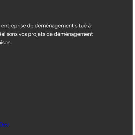
entreprise de déménagement situé à
éalisons vos projets de déménagement
aison.
aDev