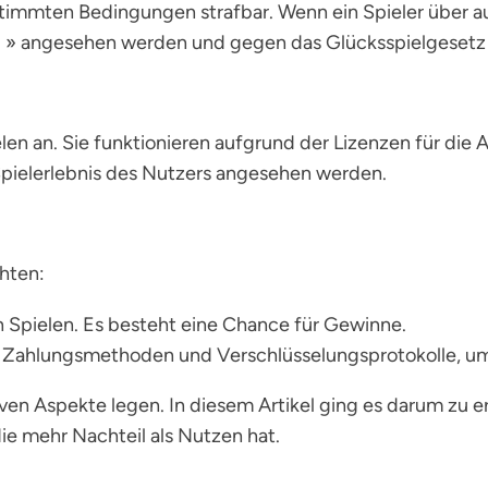
estimmten Bedingungen strafbar. Wenn ein Spieler über 
g » angesehen werden und gegen das Glücksspielgesetz
en an. Sie funktionieren aufgrund der Lizenzen für die An
 Spielerlebnis des Nutzers angesehen werden.
chten:
an Spielen. Es besteht eine Chance für Gewinne.
e Zahlungsmethoden und Verschlüsselungsprotokolle, u
iven Aspekte legen. In diesem Artikel ging es darum zu e
 die mehr Nachteil als Nutzen hat.