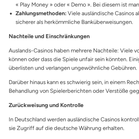
« Play Money » oder « Demo ». Bei diesem ist ma
Zahlungsmethoden:
Viele ausländische Casinos 
sicherer als herkömmliche Banküberweisungen.
Nachteile und Einschränkungen
Auslands-Casinos haben mehrere Nachteile: Viele vo
können oder dass die Spiele unfair sein könnten. Ei
überlisten und verlangen ungewöhnliche Gebühren.
Darüber hinaus kann es schwierig sein, in einem Rech
Behandlung von Spielerberichten oder Verstöße geg
Zurückweisung und Kontrolle
In Deutschland werden ausländische Casinos kontrolli
sie Zugriff auf die deutsche Währung erhalten.