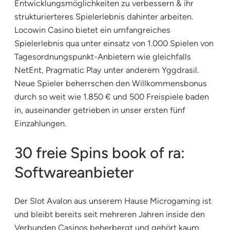
Entwicklungsmöglichkeiten zu verbessern & ihr
strukturierteres Spielerlebnis dahinter arbeiten.
Locowin Casino bietet ein umfangreiches
Spielerlebnis qua unter einsatz von 1.000 Spielen von
Tagesordnungspunkt-Anbietern wie gleichfalls
NetEnt, Pragmatic Play unter anderem Yggdrasil.
Neue Spieler beherrschen den Willkommensbonus
durch so weit wie 1.850 € und 500 Freispiele baden
in, auseinander getrieben in unser ersten fünf
Einzahlungen.
30 freie Spins book of ra:
Softwareanbieter
Der Slot Avalon aus unserem Hause Microgaming ist
und bleibt bereits seit mehreren Jahren inside den
Verbunden Casinos beherbergt und gehört kaum