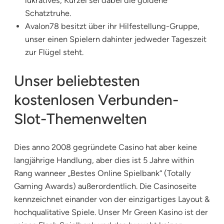
lukratives, Kürzel sei dabei die goldene
Schatztruhe.
Avalon78 besitzt über ihr Hilfestellung-Gruppe,
unser einen Spielern dahinter jedweder Tageszeit
zur Flügel steht.
Unser beliebtesten
kostenlosen Verbunden-
Slot-Themenwelten
Dies anno 2008 gegründete Casino hat aber keine
langjährige Handlung, aber dies ist 5 Jahre within
Rang wanneer „Bestes Online Spielbank“ (Totally
Gaming Awards) außerordentlich. Die Casinoseite
kennzeichnet einander von der einzigartiges Layout &
hochqualitative Spiele. Unser Mr Green Kasino ist der