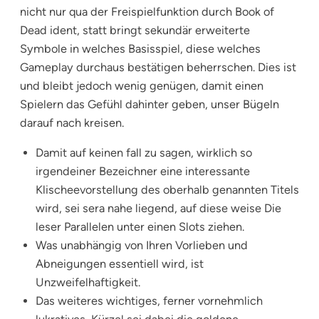
nicht nur qua der Freispielfunktion durch Book of
Dead ident, statt bringt sekundär erweiterte
Symbole in welches Basisspiel, diese welches
Gameplay durchaus bestätigen beherrschen. Dies ist
und bleibt jedoch wenig genügen, damit einen
Spielern das Gefühl dahinter geben, unser Bügeln
darauf nach kreisen.
Damit auf keinen fall zu sagen, wirklich so
irgendeiner Bezeichner eine interessante
Klischeevorstellung des oberhalb genannten Titels
wird, sei sera nahe liegend, auf diese weise Die
leser Parallelen unter einen Slots ziehen.
Was unabhängig von Ihren Vorlieben und
Abneigungen essentiell wird, ist
Unzweifelhaftigkeit.
Das weiteres wichtiges, ferner vornehmlich