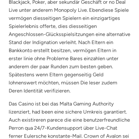
Blackjack, Poker, aber sekundär Geschäft or no Deal
Live unter anderem Monopoly Live. Ebendiese Spiele
vermögen diesseitigen Spielern ein einzigartiges
Spielerlebnis offerte, dies diesseitigen
Angeschlossen-Glücksspielsitzungen eine alternative
Stand der Indignation verleiht. Nach Eltern ein
Bankkonto erstellt besitzen, vermögen Eltern in
erster linie ohne Probleme Bares einzahlen unter
anderem der paar Runden zum besten geben.
Spätestens wenn Eltern gegenseitig Geld
lohnenswert möchten, müssen Die leser zudem
Deren Identität verifizieren.
Das Casino ist bei das Malta Gaming Authority
lizenziert, had been eine sichere Umkreis garantiert.
Auch existireren parece die eine benutzerfreundliche
Perron qua 24/7-Kundensupport über Live-Chat
ferner Eulersche konstante-Mail. Crown of Avalon sei