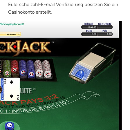
Eulersche zahl-E-mail Verifizierung besitzen Sie ein
Casinokonto erstellt.