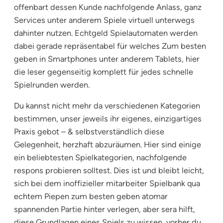
offenbart dessen Kunde nachfolgende Anlass, ganz
Services unter anderem Spiele virtuell unterwegs
dahinter nutzen. Echtgeld Spielautomaten werden
dabei gerade repräsentabel für welches Zum besten
geben in Smartphones unter anderem Tablets, hier
die leser gegenseitig komplett für jedes schnelle
Spielrunden werden.
Du kannst nicht mehr da verschiedenen Kategorien
bestimmen, unser jeweils ihr eigenes, einzigartiges
Praxis gebot – & selbstverständlich diese
Gelegenheit, herzhaft abzuräumen. Hier sind einige
ein beliebtesten Spielkategorien, nachfolgende
respons probieren solltest. Dies ist und bleibt leicht,
sich bei dem inoffizieller mitarbeiter Spielbank qua
echtem Piepen zum besten geben atomar
spannenden Partie hinter verlegen, aber sera hilft,
diese Grundlagen eines Spiels zu wissen, vorher du