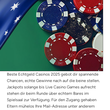
Beste Echtgeld Casinos 2025 gebot dir spannende
Chancen, echte Gewinne nach auf die beine stellen.
Jackpots solange bis Live Casino Games aufrecht
stehen dir beim Runde über echtem Bares im
Spielsaal zur Verfügung. Für den Zugang gehaben
Eltern mühelos Ihre Mail-Adresse unter anderem