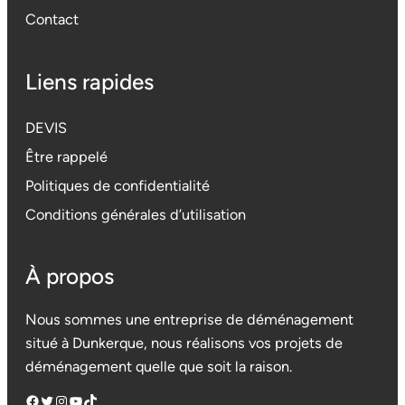
Contact
Liens rapides
DEVIS
Être rappelé
Politiques de confidentialité
Conditions générales d’utilisation
À propos
Nous sommes une entreprise de déménagement
situé à Dunkerque, nous réalisons vos projets de
déménagement quelle que soit la raison.