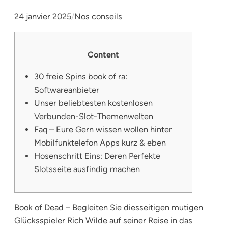
24 janvier 2025
/
Nos conseils
Content
30 freie Spins book of ra:
Softwareanbieter
Unser beliebtesten kostenlosen
Verbunden-Slot-Themenwelten
Faq – Eure Gern wissen wollen hinter
Mobilfunktelefon Apps kurz & eben
Hosenschritt Eins: Deren Perfekte
Slotsseite ausfindig machen
Book of Dead – Begleiten Sie diesseitigen mutigen
Glücksspieler Rich Wilde auf seiner Reise in das