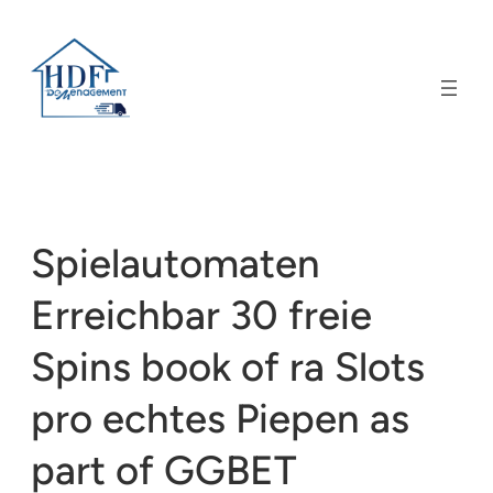
Spielautomaten
Erreichbar 30 freie
Spins book of ra Slots
pro echtes Piepen as
part of GGBET