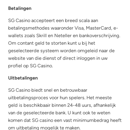
Betalingen
SG Casino accepteert een breed scala aan
betalingsmethodes waaronder Visa, MasterCard, e-
wallets zoals Skrill en Neteller en bankoverschrijving.
Om contant geld te storten kunt u bij het
geselecteerde systeem worden omgeleid naar de
website van die dienst of direct inloggen in uw
profiel op SG Casino.
Uitbetalingen
SG Casino biedt snel en betrouwbaar
uitbetalingsproces voor hun spelers. Het meeste
geld is beschikbaair binnen 24-48 uurs, afhankelijk
van de geselecteerde bank. U kunt ook te weten
komen dat SG casino een vast minimumbedrag heeft
om uitbetaling mogelijk te maken.