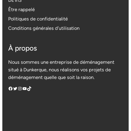
DEVIS
Être rappelé
Politiques de confidentialité
Conditions générales d’utilisation
À propos
Nous sommes une entreprise de déménagement
situé à Dunkerque, nous réalisons vos projets de
déménagement quelle que soit la raison.