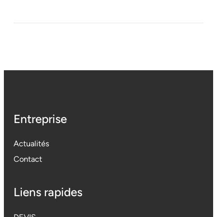
Entreprise
Actualités
Contact
Liens rapides