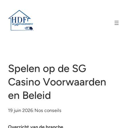
Spelen op de SG
Casino Voorwaarden
en Beleid
19 juin 2026
/
Nos conseils
Overzicht van de branche