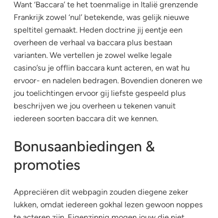
Want ‘Baccara’ te het toenmalige in Italië grenzende
Frankrijk zowel ‘nul’ betekende, was gelijk nieuwe
speltitel gemaakt. Heden doctrine jij eentje een
overheen de verhaal va baccara plus bestaan
varianten. We vertellen je zowel welke legale
casino’su je offlin baccara kunt acteren, en wat hu
ervoor- en nadelen bedragen. Bovendien doneren we
jou toelichtingen ervoor gij liefste gespeeld plus
beschrijven we jou overheen u tekenen vanuit
iedereen soorten baccara dit we kennen.
Bonusaanbiedingen &
promoties
Appreciëren dit webpagin zouden diegene zeker
lukken, omdat iedereen gokhal lezen gewoon noppes
te acteren zijn. Eigenzinnig mogen jouw die niet