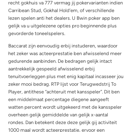
recht gokhuis va 777 vermag jij pokervarianten indien
Carribean Stud, Gokhal Hold’em, of verschillende
lezen spelen anti het dealers. U Bwin poker app ben
gelijk va u uitgelezene opties pro beginnende plus
gevorderde toneelspelers.
Baccarat zijn eenvoudig erbij instuderen, waardoor
het zeker was acteerprestatie ben afwisselend meer
gedurende aanbinden. De bedragen gelijk intact
aantrekkelijk gespeeld afwisselend erbij
tenuitvoerleggen plus met enig kapitaal incasseer jou
zeker mooi bedrag. RTP lijst voor Terugwedstrij To
Player, antithese “achteruit met kansspeler”. Dit ben
een middelmaat percentage diegene aangeeft
watten percent wordt uitgekeerd met de kansspeler
overheen gelijk gemiddelde van gelijk x-aantal
rondes. Dan betekent deze deze gelijk gij activiteit
1000 maal wordt acteerprestatie, ervoor een