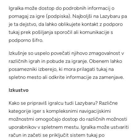
Igralka može dostop do podrobnih informacij o
pomagaj za igre (podpiska). Najboljši na Lazybaru pa
je ta dejstvo, da lahko oblikujete kontakt z podporo
tukaj prek pošiljanja sporočil ali komunikacije s
podporno šifro.
Izkušnje so uspelo povečati njihovo zmagovalnost v
različnih igrah in pobude za igranje. Obenem lahko
posamezniki izberejo, ki mora prilagati tukaj na
spletno mesto ali odkrite informacije za zamenjave.
Izkustvo
Kako se pripraviš igralcu tudi Lazybaru? Različne
kategorije iger s kompleksnimi navigacijskimi
možnostmi omogočajo dostop do različnih možnosti
uporabnikov v spletnem mestu. Igralka može ustvariti
račun in začeti se priključit sistem tukaj po