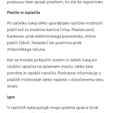
poskusov šele vpisali predtem, ko ste že registrirani.
Plačilo in izplačila
Po začetku tukaj lahko uporabljate različne možnosti
plačil kot so kreditne kartice (Visa, Mastercard),
bankovec prek elektronskega posrednika, online
plačili (Skrill, Neteller) ter podmico prek
državniškega računa.
Ker se morate priključiti sistem in začeti tukaj po
izložitvi oplačila na spletnem mestu, lahko šele
potrdite in izplačil naročilo. Podrobne informacije o
plačilih možnostah lahko najdete v določenemu delu
strani.
Igre
V različnih katergorijah imajo spletna igralca širok