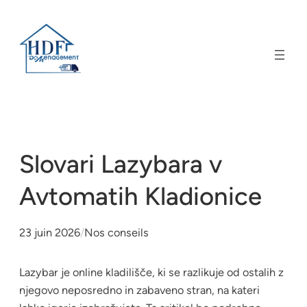
Slovari Lazybara v
Avtomatih Kladionice
23 juin 2026
/
Nos conseils
Lazybar je online kladilišče, ki se razlikuje od ostalih z
njegovo neposredno in zabaveno stran, na kateri