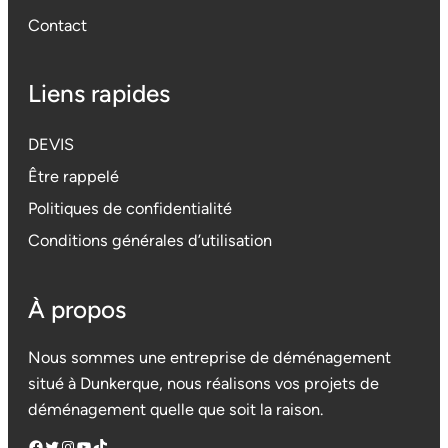
Contact
Liens rapides
DEVIS
Être rappelé
Politiques de confidentialité
Conditions générales d’utilisation
À propos
Nous sommes une entreprise de déménagement
situé à Dunkerque, nous réalisons vos projets de
déménagement quelle que soit la raison.