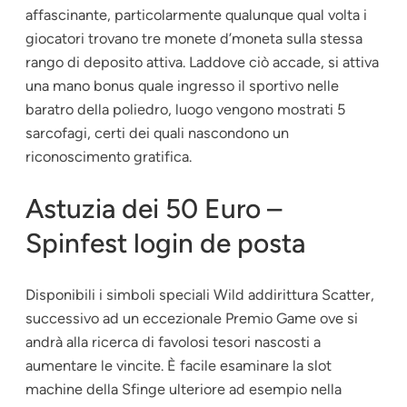
affascinante, particolarmente qualunque qual volta i
giocatori trovano tre monete d’moneta sulla stessa
rango di deposito attiva.
Laddove ciò accade, si attiva
una mano bonus quale ingresso il sportivo nelle
baratro della poliedro, luogo vengono mostrati 5
sarcofagi, certi dei quali nascondono un
riconoscimento gratifica.
Astuzia dei 50 Euro –
Spinfest login de posta
Disponibili i simboli speciali Wild addirittura Scatter,
successivo ad un eccezionale Premio Game ove si
andrà alla ricerca di favolosi tesori nascosti a
aumentare le vincite. È facile esaminare la slot
machine della Sfinge ulteriore ad esempio nella