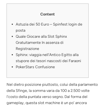
Content
Astuzia dei 50 Euro – Spinfest login de
posta
Quale Giocare alla Slot Sphinx
Gratuitamente In assenza di
Registrazione
Sphinx: viaggia nell’Antico Egitto alla
stupore dei tesori nascosti dei Faraoni
PokerStars Confusione
Nel dietro posizione piuttosto, colui della parlamento
della Sfinge, la somma varia da 100 a 2.500 volte
l’costo della puntata verso segno. Dal forma del
gameplay, questa slot machine è un po’ ancora