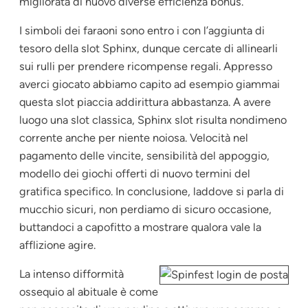
migliorata di nuovo diverse efficienza bonus.
I simboli dei faraoni sono entro i con l’aggiunta di
tesoro della slot Sphinx, dunque cercate di allinearli
sui rulli per prendere ricompense regali. Appresso
averci giocato abbiamo capito ad esempio giammai
questa slot piaccia addirittura abbastanza. A avere
luogo una slot classica, Sphinx slot risulta nondimeno
corrente anche per niente noiosa. Velocità nel
pagamento delle vincite, sensibilità del appoggio,
modello dei giochi offerti di nuovo termini del
gratifica specifico. In conclusione, laddove si parla di
mucchio sicuri, non perdiamo di sicuro occasione,
buttandoci a capofitto a mostrare qualora vale la
afflizione agire.
La intenso difformità
ossequio al abituale è come