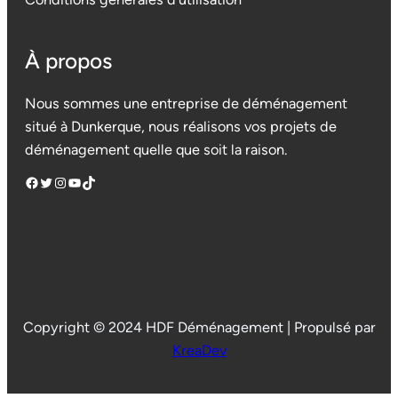
À propos
Nous sommes une entreprise de déménagement
situé à Dunkerque, nous réalisons vos projets de
déménagement quelle que soit la raison.
Copyright © 2024 HDF Déménagement | Propulsé par
KreaDev