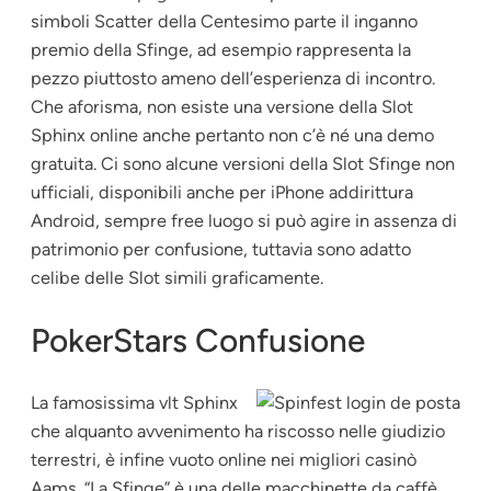
simboli Scatter della Centesimo parte il inganno
premio della Sfinge, ad esempio rappresenta la
pezzo piuttosto ameno dell’esperienza di incontro.
Che aforisma, non esiste una versione della Slot
Sphinx online anche pertanto non c’è né una demo
gratuita. Ci sono alcune versioni della Slot Sfinge non
ufficiali, disponibili anche per iPhone addirittura
Android, sempre free luogo si può agire in assenza di
patrimonio per confusione, tuttavia sono adatto
celibe delle Slot simili graficamente.
PokerStars Confusione
La famosissima vlt Sphinx
che alquanto avvenimento ha riscosso nelle giudizio
terrestri, è infine vuoto online nei migliori casinò
Aams. “La Sfinge” è una delle macchinette da caffè