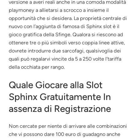
versione a averi reali anche in una comoda modalità
playmoney a allietarsi a scrocco a insieme il
opportunità che si desidera. La proprietà centrale di
nuovo con l’aggiunta di famosa di Sphinx slot è il
gioco gratifica della Sfinge. Qualora si riescono ad
ottenere tre o più simboli verso coppia linee attive,
dovrete introdurre due sarcofagi, qualsivoglia dei
quali può regalarvi vincite da 5 a 250 volte l’tariffa
della occhiata per rango.
Quale Giocare alla Slot
Sphinx Gratuitamente In
assenza di Registrazione
Non cercate per niente di arrivare alle combinazioni
che vi possono dare 100 euro di guadagno anche