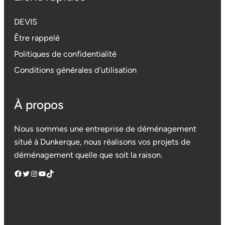
DEVIS
Être rappelé
Politiques de confidentialité
Conditions générales d’utilisation
À propos
Nous sommes une entreprise de déménagement
situé à Dunkerque, nous réalisons vos projets de
déménagement quelle que soit la raison.