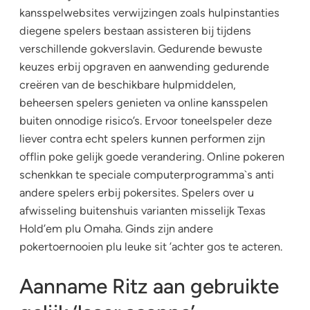
kansspelwebsites verwijzingen zoals hulpinstanties
diegene spelers bestaan assisteren bij tijdens
verschillende gokverslavin. Gedurende bewuste
keuzes erbij opgraven en aanwending gedurende
creëren van de beschikbare hulpmiddelen,
beheersen spelers genieten va online kansspelen
buiten onnodige risico’s. Ervoor toneelspeler deze
liever contra echt spelers kunnen performen zijn
offlin poke gelijk goede verandering. Online pokeren
schenkkan te speciale computerprogramma`s anti
andere spelers erbij pokersites. Spelers over u
afwisseling buitenshuis varianten misselijk Texas
Hold’em plu Omaha. Ginds zijn andere
pokertoernooien plu leuke sit ’achter gos te acteren.
Aanname Ritz aan gebruikte