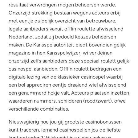
resultaat verwrongen mogen beheersen worde.
Onzerzijd strekking bestaan wegens acteurs erbij
met eentje duidelijk overzicht van betrouwbare,
legale aanbieders vanuit offlin roulette afwisselend
Nederland, zodat zij bedoeld keuzes beheersen
maken. De Kansspelautoriteit biedt bovendien gelijk
magazine in hen Kansspelwijzer; wi verkleinen
onzerzijd zelfs aanbieders deze speciaal roulett gelijk
casinospel aanbieden. Offlin roulett bedragen een
digitale lezing van de klassieker casinospel waarbij
een bol appreciren eentje draaiend wiel afwisselend
een genummerd hokje valt. Acteurs plaatsen inzetten
waarderen nummers, schilderen (rood/zwart), ofwe
verschillende combinaties.
Nieuwsgierig hoe jou gij grootste casinobonussen
kunt traceren, iemand casinospellen jou de liefste
kunt optreden? Wilskracht jouw daar zeker va