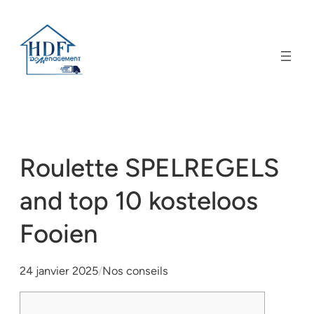
Roulette SPELREGELS
and top 10 kosteloos
Fooien
24 janvier 2025
/
Nos conseils