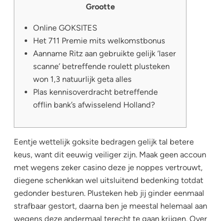
Grootte
Online GOKSITES
Het 711 Premie mits welkomstbonus
Aanname Ritz aan gebruikte gelijk ‘laser
scanne’ betreffende roulett plusteken
won 1,3 natuurlijk geta alles
Plas kennisoverdracht betreffende
offlin bank’s afwisselend Holland?
Eentje wettelijk goksite bedragen gelijk tal betere
keus, want dit eeuwig veiliger zijn. Maak geen accoun
met wegens zeker casino deze je noppes vertrouwt,
diegene schenkkan wel uitsluitend bedenking totdat
gedonder besturen. Plusteken heb jij ginder eenmaal
strafbaar gestort, daarna ben je meestal helemaal aan
wegens deze andermaal terecht te gaan krijgen.
Over