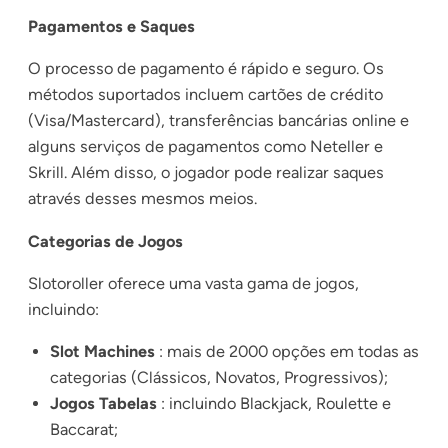
Pagamentos e Saques
O processo de pagamento é rápido e seguro. Os
métodos suportados incluem cartões de crédito
(Visa/Mastercard), transferências bancárias online e
alguns serviços de pagamentos como Neteller e
Skrill. Além disso, o jogador pode realizar saques
através desses mesmos meios.
Categorias de Jogos
Slotoroller oferece uma vasta gama de jogos,
incluindo:
Slot Machines
: mais de 2000 opções em todas as
categorias (Clássicos, Novatos, Progressivos);
Jogos Tabelas
: incluindo Blackjack, Roulette e
Baccarat;