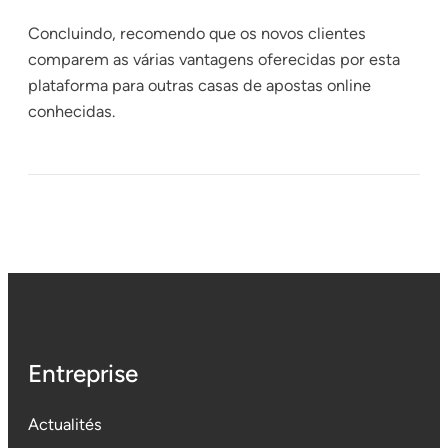
Concluindo, recomendo que os novos clientes
comparem as várias vantagens oferecidas por esta
plataforma para outras casas de apostas online
conhecidas.
Entreprise
Actualités