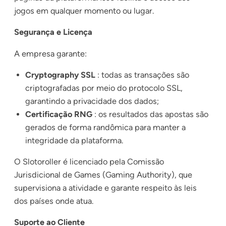
jogos em qualquer momento ou lugar.
Segurança e Licença
A empresa garante:
Cryptography SSL
: todas as transações são
criptografadas por meio do protocolo SSL,
garantindo a privacidade dos dados;
Certificação RNG
: os resultados das apostas são
gerados de forma randômica para manter a
integridade da plataforma.
O Slotoroller é licenciado pela Comissão
Jurisdicional de Games (Gaming Authority), que
supervisiona a atividade e garante respeito às leis
dos países onde atua.
Suporte ao Cliente