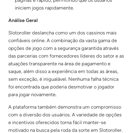
páginas é rápido, permitindo que os usuários
iniciem jogos rapidamente.
Análise Geral
Slotoroller deslancha como um dos cassinos mais
confiáveis online. A combinação da vasta gama de
opções de jogo com a segurança garantida através
das parcerias com fornecedores líderes do setor e as
atuações transparente na área de pagamento e
saque, além disso a experiência em todas as áreas,
sem exceção, é inigualável. Nenhuma falha técnica
foi encontrada que poderia desmotivar o jogador
para jogar novamente.
A plataforma também demonstra um compromisso
com a diversão dos usuários. A variedade de opções
e incentivos oferecidos torna fácil manter-se
motivado na busca pela roda da sorte em Slotoroller.