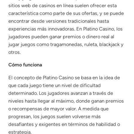
sitios web de casinos en línea suelen ofrecer esta
característica como parte de sus ofertas, y se puede
encontrar desde versiones tradicionales hasta
experiencias más innovadoras. En Platino Casino, los
jugadores pueden ganar premios o dinero real al
jugar juegos como tragamonedas, ruleta, blackjack y
otros.
Cómo funciona
El concepto de Platino Casino se basa en la idea de
que cada juego tiene un nivel de dificultad
determinado. Los jugadores avanzan a través de
niveles hasta llegar al máximo, donde ganan premios
o recompensas de mayor valor. A medida que
progresan, los juegos suelen volverse más
desafiantes y exigentes en términos de habilidad o
estrategia.