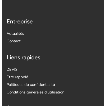
Entreprise
Actualités
Contact
Liens rapides
DEVIS
Être rappelé
Politiques de confidentialité
Conditions générales d’utilisation