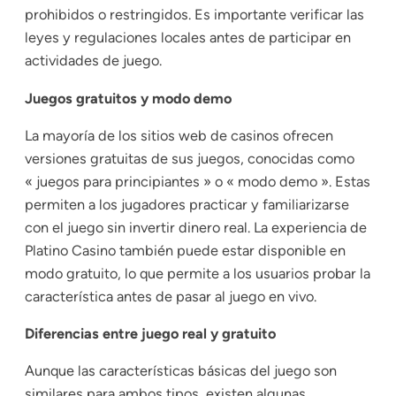
prohibidos o restringidos. Es importante verificar las
leyes y regulaciones locales antes de participar en
actividades de juego.
Juegos gratuitos y modo demo
La mayoría de los sitios web de casinos ofrecen
versiones gratuitas de sus juegos, conocidas como
« juegos para principiantes » o « modo demo ». Estas
permiten a los jugadores practicar y familiarizarse
con el juego sin invertir dinero real. La experiencia de
Platino Casino también puede estar disponible en
modo gratuito, lo que permite a los usuarios probar la
característica antes de pasar al juego en vivo.
Diferencias entre juego real y gratuito
Aunque las características básicas del juego son
similares para ambos tipos, existen algunas