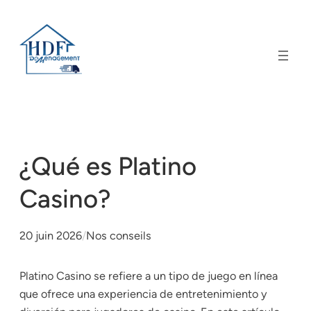
¿Qué es Platino
Casino?
20 juin 2026
/
Nos conseils
Platino Casino se refiere a un tipo de juego en línea
que ofrece una experiencia de entretenimiento y