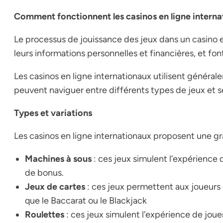
Comment fonctionnent les casinos en ligne interna
Le processus de jouissance des jeux dans un casino e
leurs informations personnelles et financières, et fon
Les casinos en ligne internationaux utilisent général
peuvent naviguer entre différents types de jeux et sél
Types et variations
Les casinos en ligne internationaux proposent une gr
Machines à sous
: ces jeux simulent l’expérience
de bonus.
Jeux de cartes
: ces jeux permettent aux joueurs d
que le Baccarat ou le Blackjack
Roulettes
: ces jeux simulent l’expérience de jouer