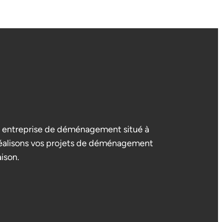
entreprise de déménagement situé à
éalisons vos projets de déménagement
aison.