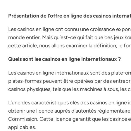
Présentation de l’offre en ligne des casinos intern
Les casinos en ligne ont connu une croissance expone
monde entier. Mais qu’est-ce qui fait que ces jeux 
cette article, nous allons examiner la définition, le f
Quels sont les casinos en ligne internationaux ?
Les casinos en ligne internationaux sont des platefor
plates-formes peuvent être opérées par des entrepr
casinos physiques, tels que les machines à sous, les ca
L’une des caractéristiques clés des casinos en ligne i
obtenir une licence auprès d’autorités réglementaire
Commission. Cette licence garantit que les casinos e
applicables.