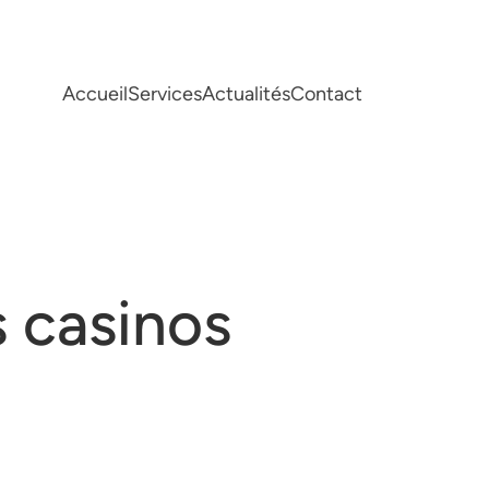
Accueil
Services
Actualités
Contact
s casinos