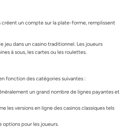
rs créent un compte sur la plate-forme, remplissent
e jeu dans un casino traditionnel. Les joueurs
nes à sous, les cartes ou les roulettes.
en fonction des catégories suivantes :
nt généralement un grand nombre de lignes payantes et
me les versions en ligne des casinos classiques tels
de options pour les joueurs.