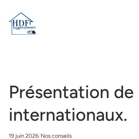
Présentation de 
internationaux.
19 juin 2026
/
Nos conseils