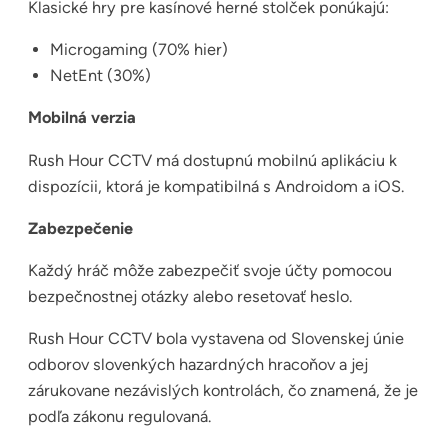
Klasické hry pre kasínové herné stolček ponúkajú:
Microgaming (70% hier)
NetEnt (30%)
Mobilná verzia
Rush Hour CCTV má dostupnú mobilnú aplikáciu k
dispozícii, ktorá je kompatibilná s Androidom a iOS.
Zabezpečenie
Každý hráč môže zabezpečiť svoje účty pomocou
bezpečnostnej otázky alebo resetovať heslo.
Rush Hour CCTV bola vystavena od Slovenskej únie
odborov slovenkých hazardných hracoňov a jej
zárukovane nezávislých kontrolách, čo znamená, že je
podľa zákonu regulovaná.