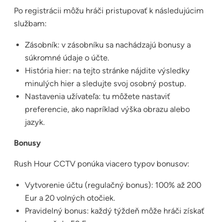
Po registrácii môžu hráči pristupovať k následujúcim
službam:
Zásobník: v zásobníku sa nachádzajú bonusy a
súkromné údaje o účte.
História hier: na tejto stránke nájdite výsledky
minulých hier a sledujte svoj osobný postup.
Nastavenia užívateľa: tu môžete nastaviť
preferencie, ako napríklad výška obrazu alebo
jazyk.
Bonusy
Rush Hour CCTV ponúka viacero typov bonusov:
Vytvorenie účtu (regulačný bonus): 100% až 200
Eur a 20 volných otočiek.
Pravidelný bonus: každý týždeň môže hráči získať