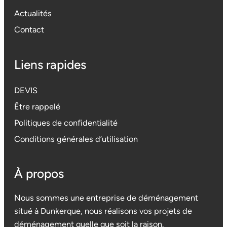
Actualités
Contact
Liens rapides
DEVIS
Être rappelé
Politiques de confidentialité
Conditions générales d’utilisation
À propos
Nous sommes une entreprise de déménagement
situé à Dunkerque, nous réalisons vos projets de
déménagement quelle que soit la raison.