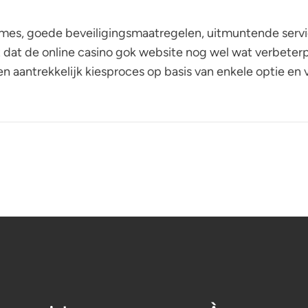
mes, goede beveiligingsmaatregelen, uitmuntende service
dit dat de online casino gok website nog wel wat verbet
n aantrekkelijk kiesproces op basis van enkele optie en v