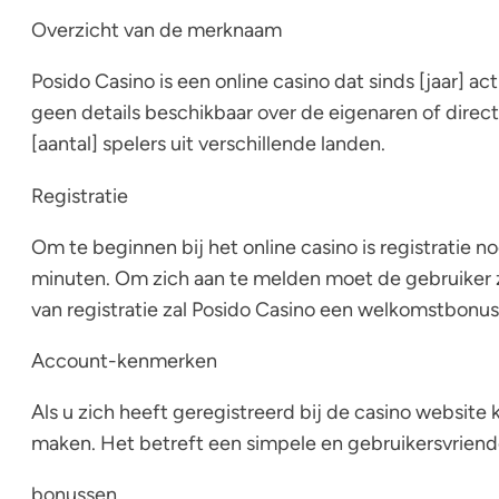
Overzicht van de merknaam
Posido Casino is een online casino dat sinds [jaar] a
geen details beschikbaar over de eigenaren of direct
[aantal] spelers uit verschillende landen.
Registratie
Om te beginnen bij het online casino is registratie n
minuten. Om zich aan te melden moet de gebruiker z
van registratie zal Posido Casino een welkomstbonus 
Account-kenmerken
Als u zich heeft geregistreerd bij de casino websit
maken. Het betreft een simpele en gebruikersvriendel
bonussen