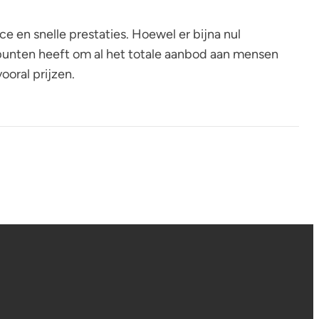
 en snelle prestaties. Hoewel er bijna nul
erpunten heeft om al het totale aanbod aan mensen
ooral prijzen.