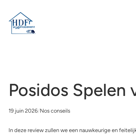
Posidos Spelen 
19 juin 2026
/
Nos conseils
In deze review zullen we een nauwkeurige en feiteli