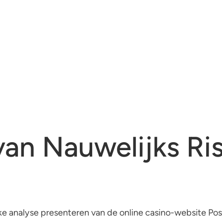
van Nauwelijks Ri
jke analyse presenteren van de online casino-website Pos