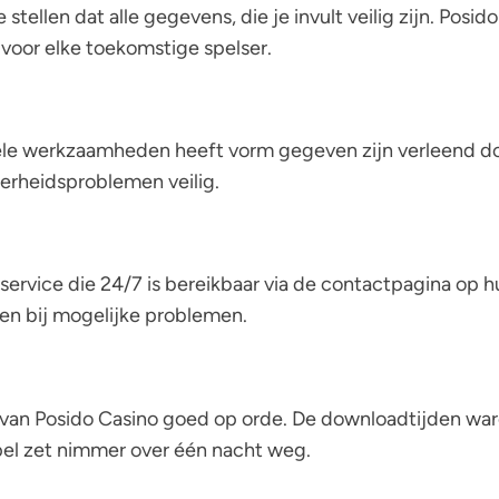
ellen dat alle gegevens, die je invult veilig zijn. Posido
voor elke toekomstige spelser.
ele werkzaamheden heeft vorm gegeven zijn verleend do
kerheidsproblemen veilig.
ervice die 24/7 is bereikbaar via de contactpagina op hu
en bij mogelijke problemen.
 van Posido Casino goed op orde. De downloadtijden war
pel zet nimmer over één nacht weg.