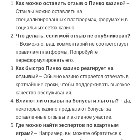
Как можно оставить отзыв о Пинко казино?
–
Отзывы можно оставлять на
специализированных платформах, форумах и в
социальных сетях казино.
Что делать, если мой отзыв не опубликован?
– Возможно, ваш комментарий не соответствует
правилам платформы. Попробуйте
переформулировать его.
Как быстро Пинко казино реагирует на
отзывы?
– Обычно казино старается отвечать в
кратчайшие сроки, чтобы поддерживать высокое
качество обслуживания.
Влияют ли отзывы на бонусы и льготы?
– Да,
некоторые казино предлагают бонусы за
оставленные отзывы и активное участие.
Где можно найти экспертов по азартным
играм?
– Например, вы можете обратиться к