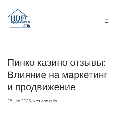
Пинко казино отзывы:
Влияние на маркетинг
и продвижение
28 juin 2026
/
Nos conseils