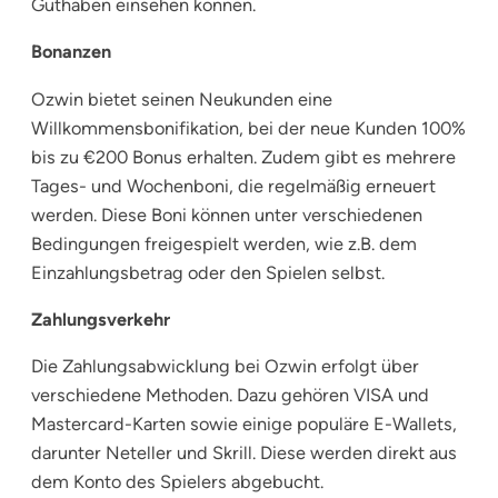
Guthaben einsehen können.
Bonanzen
Ozwin bietet seinen Neukunden eine
Willkommensbonifikation, bei der neue Kunden 100%
bis zu €200 Bonus erhalten. Zudem gibt es mehrere
Tages- und Wochenboni, die regelmäßig erneuert
werden. Diese Boni können unter verschiedenen
Bedingungen freigespielt werden, wie z.B. dem
Einzahlungsbetrag oder den Spielen selbst.
Zahlungsverkehr
Die Zahlungsabwicklung bei Ozwin erfolgt über
verschiedene Methoden. Dazu gehören VISA und
Mastercard-Karten sowie einige populäre E-Wallets,
darunter Neteller und Skrill. Diese werden direkt aus
dem Konto des Spielers abgebucht.