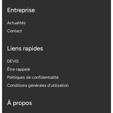
Entreprise
Actualités
Contact
Liens rapides
DEVIS
Être rappelé
Politiques de confidentialité
Conditions générales d’utilisation
À propos