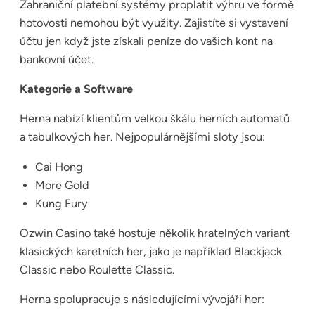
Zahraniční platební systémy proplatit výhru ve formě
hotovosti nemohou být využity. Zajistíte si vystavení
účtu jen když jste získali peníze do vašich kont na
bankovní účet.
Kategorie a Software
Herna nabízí klientům velkou škálu herních automatů
a tabulkových her. Nejpopulárnějšími sloty jsou:
Cai Hong
More Gold
Kung Fury
Ozwin Casino také hostuje několik hratelných variant
klasických karetních her, jako je například Blackjack
Classic nebo Roulette Classic.
Herna spolupracuje s následujícími vývojáři her: