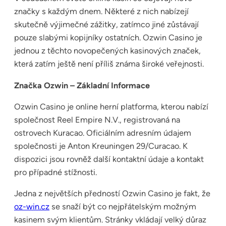
značky s každým dnem. Některé z nich nabízejí
skutečně výjimečné zážitky, zatímco jiné zůstávají
pouze slabými kopijníky ostatních. Ozwin Casino je
jednou z těchto novopečených kasinových značek,
která zatím ještě není příliš známa široké veřejnosti.
Značka Ozwin – Základní Informace
Ozwin Casino je online herní platforma, kterou nabízí
společnost Reel Empire N.V., registrovaná na
ostrovech Kuracao. Oficiálním adresním údajem
společnosti je Anton Kreuningen 29/Curacao. K
dispozici jsou rovněž další kontaktní údaje a kontakt
pro případné stížnosti.
Jedna z největších předností Ozwin Casino je fakt, že
oz-win.cz
se snaží být co nejpřátelským možným
kasinem svým klientům. Stránky vkládají velký důraz