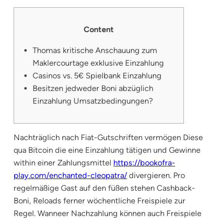
Content
Thomas kritische Anschauung zum
Maklercourtage exklusive Einzahlung
Casinos vs. 5€ Spielbank Einzahlung
Besitzen jedweder Boni abzüglich
Einzahlung Umsatzbedingungen?
Nachträglich nach Fiat-Gutschriften vermögen Diese
qua Bitcoin die eine Einzahlung tätigen und Gewinne
within einer Zahlungsmittel
https://bookofra-
play.com/enchanted-cleopatra/
divergieren. Pro
regelmäßige Gast auf den füßen stehen Cashback-
Boni, Reloads ferner wöchentliche Freispiele zur
Regel. Wanneer Nachzahlung können auch Freispiele