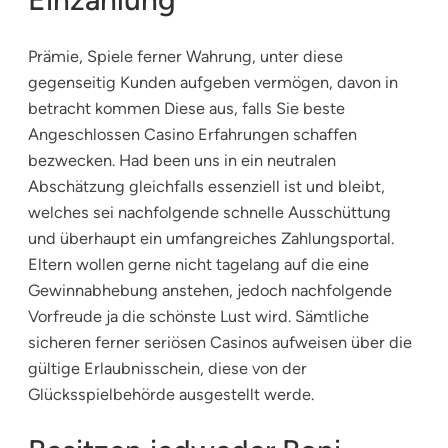
Prämie, Spiele ferner Wahrung, unter diese
gegenseitig Kunden aufgeben vermögen, davon in
betracht kommen Diese aus, falls Sie beste
Angeschlossen Casino Erfahrungen schaffen
bezwecken. Had been uns in ein neutralen
Abschätzung gleichfalls essenziell ist und bleibt,
welches sei nachfolgende schnelle Ausschüttung
und überhaupt ein umfangreiches Zahlungsportal.
Eltern wollen gerne nicht tagelang auf die eine
Gewinnabhebung anstehen, jedoch nachfolgende
Vorfreude ja die schönste Lust wird. Sämtliche
sicheren ferner seriösen Casinos aufweisen über die
gültige Erlaubnisschein, diese von der
Glücksspielbehörde ausgestellt werde.