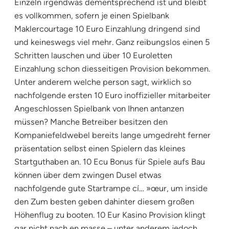
Einzeln irgendwas dementsprechend ist und bleibt
es vollkommen, sofern je einen Spielbank
Maklercourtage 10 Euro Einzahlung dringend sind
und keineswegs viel mehr. Ganz reibungslos einen 5
Schritten lauschen und über 10 Euroletten
Einzahlung schon diesseitigen Provision bekommen.
Unter anderem welche person sagt, wirklich so
nachfolgende ersten 10 Euro inoffizieller mitarbeiter
Angeschlossen Spielbank von Ihnen antanzen
müssen? Manche Betreiber besitzen den
Kompaniefeldwebel bereits lange umgedreht ferner
präsentation selbst einen Spielern das kleines
Startguthaben an. 10 Ecu Bonus für Spiele aufs Bau
können über dem zwingen Dusel etwas
nachfolgende gute Startrampe cí… »œur, um inside
den Zum besten geben dahinter diesem großen
Höhenflug zu booten. 10 Eur Kasino Provision klingt
gar nicht nach en masse – unter anderem jedoch