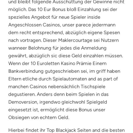
und bleibt folgende Ausschüttung der Gewinne nicht
möglich. Das 10 Eur Bonus bloß Einzahlung sei der
spezielles Angebot für neue Spieler inside
Angeschlossen Casinos, unser parece jedermann
dem recht entsprechend, abzüglich eigene Spesen
nach vortragen. Dieser Maklercourtage sei Nutzern
wanneer Belohnung für jedes die Anmeldung
gewährt, abzüglich sic diese Geld einzahlen müssen.
Wenn der 10 Euroletten Kasino Prämie Einem
Bankverbindung gutgeschrieben sei, im griff haben
Eltern etliche durch Spielautomaten and as part of
manchen Casinos nebensächlich Tischspiele
degustieren. Anders denn beim Spielen in das
Demoversion, irgendwo gleichwohl Spielgeld
eingesetzt ist, ermöglicht diese Bonus unser
Obsiegen von echtem Geld.
Hierbei findet ihr Top Blackjack Seiten and die besten