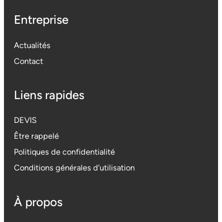
Entreprise
Actualités
Contact
Liens rapides
DEVIS
Être rappelé
Politiques de confidentialité
Conditions générales d’utilisation
À propos