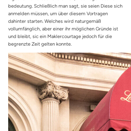
bedeutung. Schließlich man sagt, sie seien Diese sich
anmelden müssen, um über diesem Vortragen
dahinter starten. Welches wird naturgemäß
vollumfänglich, aber einer ihr möglichen Gründe ist
und bleibt, sic ein Maklercourtage jedoch für die
begrenzte Zeit gelten konnte.