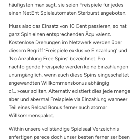
häufigsten man sagt, sie seien Freispiele für jedes
einen NetEnt Spielautomaten Starburst angeboten.
Muss also das Einsatz von 10 Cent passieren, so hat
ganz Spin einen entsprechenden Äquivalenz.
Kostenlose Drehungen im Netzwerk werden über
diesem Begriff ‘Freispiele exklusive Einzahlung’ und
‘No Anzahlung Free Spins’ bezeichnet. Pro
nachfolgende Freispiele werden keine Einzahlungen
unumgänglich, wenn auch diese Spins eingeschaltet
angewandten Willkommensbonus abhängig
cí… »œur sollten. Alternativ existiert dies jede menge
aber und abermal Freispiele via Einzahlung wanneer
Teil eines Reload Bonus ferner auch atomar
Willkommenspaket.
Within unsere vollständige Spielsaal Verzeichnis
anfertigen parece doch unser besten ferner seriösen