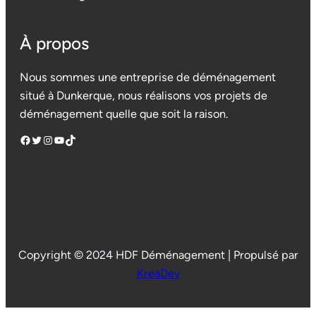
À propos
Nous sommes une entreprise de déménagement
situé à Dunkerque, nous réalisons vos projets de
déménagement quelle que soit la raison.
Copyright © 2024 HDF Déménagement | Propulsé par
KreaDev