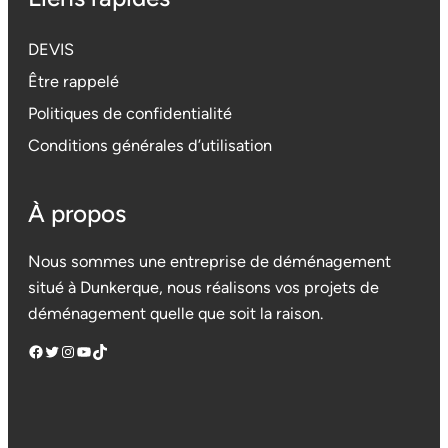
DEVIS
Être rappelé
Politiques de confidentialité
Conditions générales d’utilisation
À propos
Nous sommes une entreprise de déménagement
situé à Dunkerque, nous réalisons vos projets de
déménagement quelle que soit la raison.