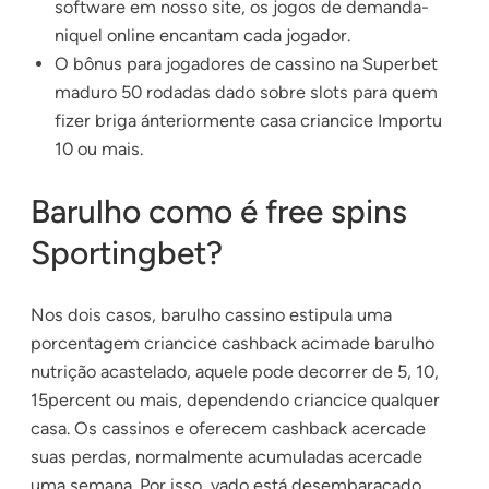
software em nosso site, os jogos de demanda-
niquel online encantam cada jogador.
O bônus para jogadores de cassino na Superbet
maduro 50 rodadas dado sobre slots para quem
fizer briga ánteriormente casa criancice Importu
10 ou mais.
Barulho como é free spins
Sportingbet?
Nos dois casos, barulho cassino estipula uma
porcentagem criancice cashback acimade barulho
nutrição acastelado, aquele pode decorrer de 5, 10,
15percent ou mais, dependendo criancice qualquer
casa. Os cassinos e oferecem cashback acercade
suas perdas, normalmente acumuladas acercade
uma semana. Por isso, vado está desembaraçado