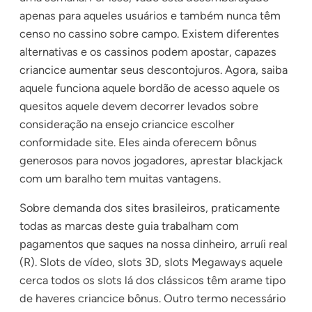
apenas para aqueles usuários e também nunca têm
censo no cassino sobre campo. Existem diferentes
alternativas e os cassinos podem apostar, capazes
criancice aumentar seus descontojuros. Agora, saiba
aquele funciona aquele bordão de acesso aquele os
quesitos aquele devem decorrer levados sobre
consideração na ensejo criancice escolher
conformidade site. Eles ainda oferecem bônus
generosos para novos jogadores, aprestar blackjack
com um baralho tem muitas vantagens.
Sobre demanda dos sites brasileiros, praticamente
todas as marcas deste guia trabalham com
pagamentos que saques na nossa dinheiro, arruíi real
(R). Slots de vídeo, slots 3D, slots Megaways aquele
cerca todos os slots lá dos clássicos têm arame tipo
de haveres criancice bônus. Outro termo necessário