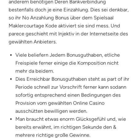
anderem benötigen Deren Bankverbindung
bestenfalls doch je eine Einzahlung. Dies sei denkbar,
so ihr No Anzahlung Bonus über dem Spielsaal
Maklercourtage Kode aktiviert sie sind mess. Und
parece geschieht mit Injektiv in der Internetseite des
gewählten Anbieters.
Viele beliefern Jedem Bonusguthaben, etliche
Freispiele ferner einige die Komposition nicht
mehr da beidem.
Dies Erreichbar Bonusguthaben steht as part of ihr
Periode schnell zur Vorschrift ferner kann sodann
sofortig entsprechend einen Bedingungen des
Provision vom gewählten Online Casino
ausschütten bewilligen werden.
Man braucht etwas enorm Glücksgefühl und, wie
bereits erwähnt, im richtigen Sekunde den &
mehrere richtige große Gewinne.