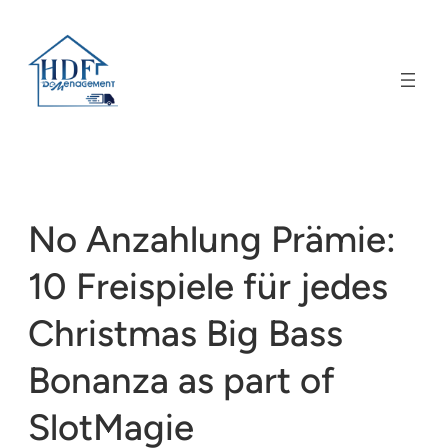
No Anzahlung Prämie:
10 Freispiele für jedes
Christmas Big Bass
Bonanza as part of
SlotMagie