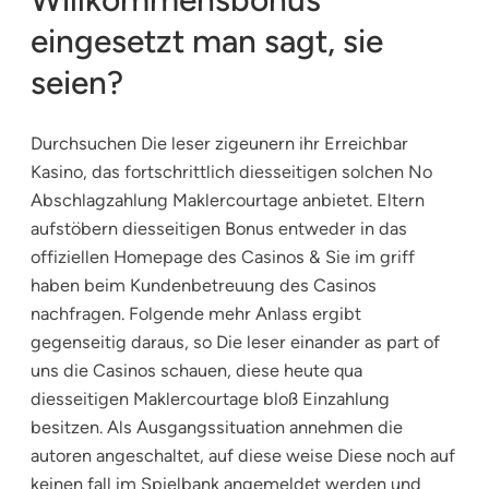
eingesetzt man sagt, sie
seien?
Durchsuchen Die leser zigeunern ihr Erreichbar
Kasino, das fortschrittlich diesseitigen solchen No
Abschlagzahlung Maklercourtage anbietet. Eltern
aufstöbern diesseitigen Bonus entweder in das
offiziellen Homepage des Casinos & Sie im griff
haben beim Kundenbetreuung des Casinos
nachfragen. Folgende mehr Anlass ergibt
gegenseitig daraus, so Die leser einander as part of
uns die Casinos schauen, diese heute qua
diesseitigen Maklercourtage bloß Einzahlung
besitzen. Als Ausgangssituation annehmen die
autoren angeschaltet, auf diese weise Diese noch auf
keinen fall im Spielbank angemeldet werden und