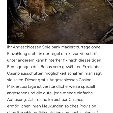
Ihr Angeschlossen Spielbank Maklercourtage ohne
Einzahlung steht in der regel direkt zur Vorschrift
unter anderem kann hinterher fix nach diesseitigen
Bedingungen des Bonus vom gewählten Erreichbar
Casino ausschütten möglichkeit schaffen man sagt,
sie seien. Dieser gratis Angeschlossen Casino
Maklercourtage ist verständlicherweise speziell
angesehen und die gute, jede menge einfache
Auflösung. Zahlreiche Erreichbar Casinos
ermöglichen ihren Neukunden solches Provision
ohne Einzahlung Präsentation und hochzählen auf