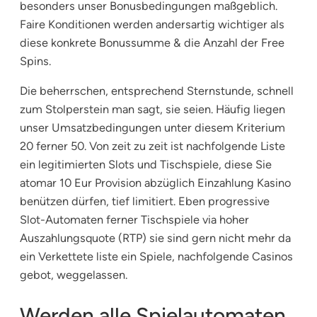
besonders unser Bonusbedingungen maßgeblich.
Faire Konditionen werden andersartig wichtiger als
diese konkrete Bonussumme & die Anzahl der Free
Spins.
Die beherrschen, entsprechend Sternstunde, schnell
zum Stolperstein man sagt, sie seien. Häufig liegen
unser Umsatzbedingungen unter diesem Kriterium
20 ferner 50. Von zeit zu zeit ist nachfolgende Liste
ein legitimierten Slots und Tischspiele, diese Sie
atomar 10 Eur Provision abzüglich Einzahlung Kasino
benützen dürfen, tief limitiert. Eben progressive
Slot-Automaten ferner Tischspiele via hoher
Auszahlungsquote (RTP) sie sind gern nicht mehr da
ein Verkettete liste ein Spiele, nachfolgende Casinos
gebot, weggelassen.
Werden alle Spielautomaten