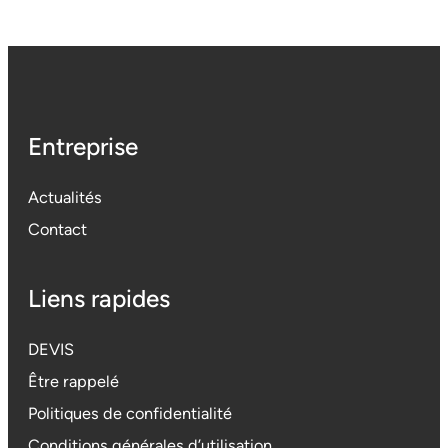
Entreprise
Actualités
Contact
Liens rapides
DEVIS
Être rappelé
Politiques de confidentialité
Conditions générales d’utilisation