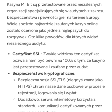
Kasyna Mr Bit są przetestowane przez niezależnych
organizacji specjalizujących się w audytach z zakresu
bezpieczeństwa i pewności gier na terenie Europy.
Wiele spośród najbardziej zaufanych kasyn online
zostało ocenione jako jedne z najlepszych do
rozgrywek. Oto kilka powodów, dla których widać
niezależnego audytu:
Certyfikat SSL
: Zwykle widzimy ten certyfikat
pozwala nam być pewni na 100% o tym, że kasyno
jest przetestowane i zaufane przez audyt.
Bezpieczeństwo kryptograficzne:
Bezpieczna sesja SSL/TLS (niegdyś znana jako
HTTPS) chroni nasze dane osobowe w procesie
rejestracji, logowania się i wpłat.
Dodatkowo, serwis internetowy korzysta z
standardu komunikacji certyfikowanych przez