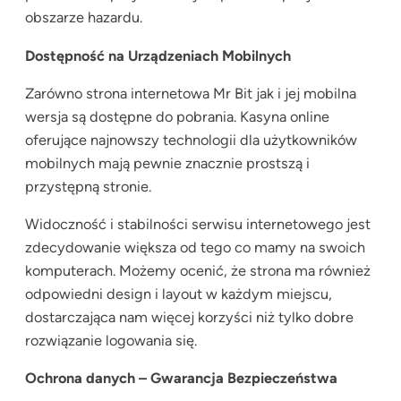
obszarze hazardu.
Dostępność na Urządzeniach Mobilnych
Zarówno strona internetowa Mr Bit jak i jej mobilna
wersja są dostępne do pobrania. Kasyna online
oferujące najnowszy technologii dla użytkowników
mobilnych mają pewnie znacznie prostszą i
przystępną stronie.
Widoczność i stabilności serwisu internetowego jest
zdecydowanie większa od tego co mamy na swoich
komputerach. Możemy ocenić, że strona ma również
odpowiedni design i layout w każdym miejscu,
dostarczająca nam więcej korzyści niż tylko dobre
rozwiązanie logowania się.
Ochrona danych – Gwarancja Bezpieczeństwa