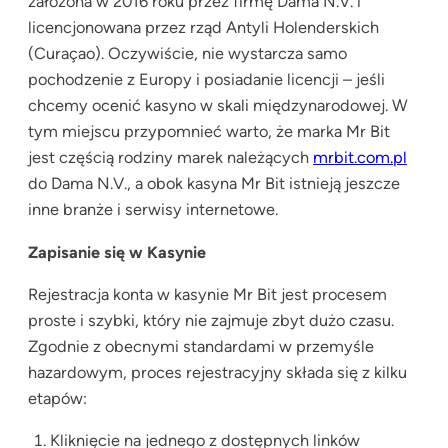
założona w 2016 roku przez firmę Dama N.V. i
licencjonowana przez rząd Antyli Holenderskich
(Curaçao). Oczywiście, nie wystarcza samo
pochodzenie z Europy i posiadanie licencji – jeśli
chcemy ocenić kasyno w skali międzynarodowej. W
tym miejscu przypomnieć warto, że marka Mr Bit
jest częścią rodziny marek należących
mrbit.com.pl
do Dama N.V., a obok kasyna Mr Bit istnieją jeszcze
inne branże i serwisy internetowe.
Zapisanie się w Kasynie
Rejestracja konta w kasynie Mr Bit jest procesem
proste i szybki, który nie zajmuje zbyt dużo czasu.
Zgodnie z obecnymi standardami w przemyśle
hazardowym, proces rejestracyjny składa się z kilku
etapów:
Kliknięcie na jednego z dostępnych linków