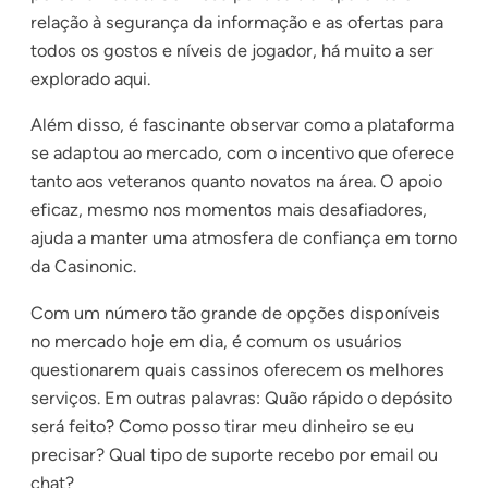
relação à segurança da informação e as ofertas para
todos os gostos e níveis de jogador, há muito a ser
explorado aqui.
Além disso, é fascinante observar como a plataforma
se adaptou ao mercado, com o incentivo que oferece
tanto aos veteranos quanto novatos na área. O apoio
eficaz, mesmo nos momentos mais desafiadores,
ajuda a manter uma atmosfera de confiança em torno
da Casinonic.
Com um número tão grande de opções disponíveis
no mercado hoje em dia, é comum os usuários
questionarem quais cassinos oferecem os melhores
serviços. Em outras palavras: Quão rápido o depósito
será feito? Como posso tirar meu dinheiro se eu
precisar? Qual tipo de suporte recebo por email ou
chat?