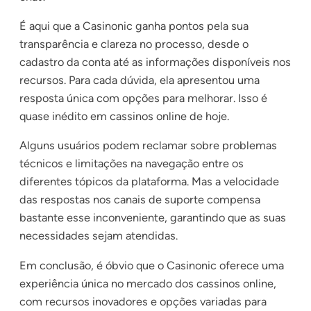
É aqui que a Casinonic ganha pontos pela sua
transparência e clareza no processo, desde o
cadastro da conta até as informações disponíveis nos
recursos. Para cada dúvida, ela apresentou uma
resposta única com opções para melhorar. Isso é
quase inédito em cassinos online de hoje.
Alguns usuários podem reclamar sobre problemas
técnicos e limitações na navegação entre os
diferentes tópicos da plataforma. Mas a velocidade
das respostas nos canais de suporte compensa
bastante esse inconveniente, garantindo que as suas
necessidades sejam atendidas.
Em conclusão, é óbvio que o Casinonic oferece uma
experiência única no mercado dos cassinos online,
com recursos inovadores e opções variadas para