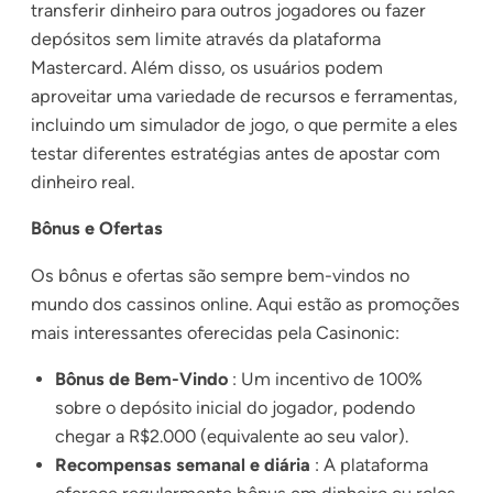
transferir dinheiro para outros jogadores ou fazer
depósitos sem limite através da plataforma
Mastercard. Além disso, os usuários podem
aproveitar uma variedade de recursos e ferramentas,
incluindo um simulador de jogo, o que permite a eles
testar diferentes estratégias antes de apostar com
dinheiro real.
Bônus e Ofertas
Os bônus e ofertas são sempre bem-vindos no
mundo dos cassinos online. Aqui estão as promoções
mais interessantes oferecidas pela Casinonic:
Bônus de Bem-Vindo
: Um incentivo de 100%
sobre o depósito inicial do jogador, podendo
chegar a R$2.000 (equivalente ao seu valor).
Recompensas semanal e diária
: A plataforma