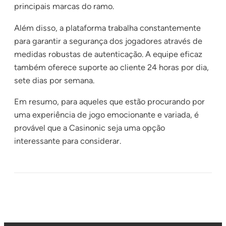
principais marcas do ramo.
Além disso, a plataforma trabalha constantemente
para garantir a segurança dos jogadores através de
medidas robustas de autenticação. A equipe eficaz
também oferece suporte ao cliente 24 horas por dia,
sete dias por semana.
Em resumo, para aqueles que estão procurando por
uma experiência de jogo emocionante e variada, é
provável que a Casinonic seja uma opção
interessante para considerar.