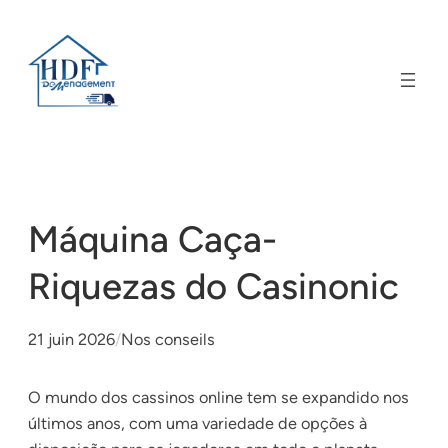
Máquina Caça-
Riquezas do Casinonic
21 juin 2026
/
Nos conseils
O mundo dos cassinos online tem se expandido nos
últimos anos, com uma variedade de opções à