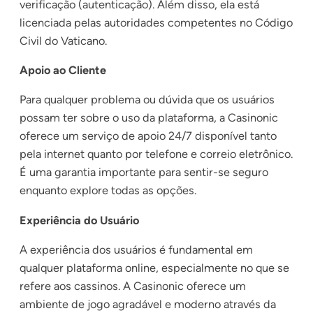
verificação (autenticação). Além disso, ela está
licenciada pelas autoridades competentes no Código
Civil do Vaticano.
Apoio ao Cliente
Para qualquer problema ou dúvida que os usuários
possam ter sobre o uso da plataforma, a Casinonic
oferece um serviço de apoio 24/7 disponível tanto
pela internet quanto por telefone e correio eletrônico.
É uma garantia importante para sentir-se seguro
enquanto explore todas as opções.
Experiência do Usuário
A experiência dos usuários é fundamental em
qualquer plataforma online, especialmente no que se
refere aos cassinos. A Casinonic oferece um
ambiente de jogo agradável e moderno através da