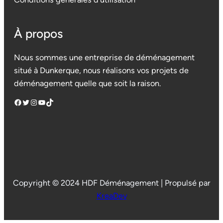
À propos
Nous sommes une entreprise de déménagement
situé à Dunkerque, nous réalisons vos projets de
déménagement quelle que soit la raison.
Copyright © 2024 HDF Déménagement | Propulsé par
KreaDev