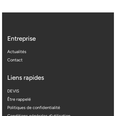
Entreprise
Actualités
Contact
Liens rapides
DEVIS
Être rappelé
Politiques de confidentialité
Conditions générales d’utilisation