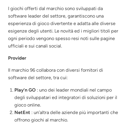
I giochi offerti dal marchio sono sviluppati da
software leader del settore, garantiscono una
esperienza di gioco divertente e adatta alle diverse
esigenze degli utenti. Le novità ed i migliori titoli per
ogni periodo vengono spesso resi noti sulle pagine
ufficiali e sui canali social.
Provider
Il marchio 96 collabora con diversi fornitori di
software del settore, tra cui:
Play’n GO
: uno dei leader mondiali nel campo
degli sviluppatari ed integratori di soluzioni per il
gioco online.
NetEnt
: un’altra delle aziende più importanti che
offrono giochi al marchio.