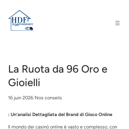
La Ruota da 96 Oro e
Gioielli
16 juin 2026
/
Nos conseils
: Un’analisi Dettagliata del Brand di Gioco Online
Il mondo dei casinò online è vasto e complesso, con