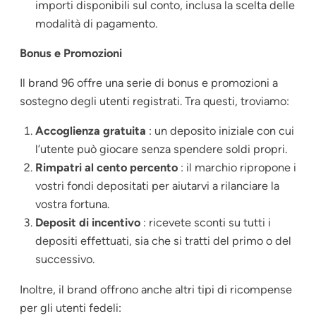
importi disponibili sul conto, inclusa la scelta delle
modalità di pagamento.
Bonus e Promozioni
Il brand 96 offre una serie di bonus e promozioni a
sostegno degli utenti registrati. Tra questi, troviamo:
Accoglienza gratuita
: un deposito iniziale con cui
l’utente può giocare senza spendere soldi propri.
Rimpatri al cento percento
: il marchio ripropone i
vostri fondi depositati per aiutarvi a rilanciare la
vostra fortuna.
Deposit di incentivo
: ricevete sconti su tutti i
depositi effettuati, sia che si tratti del primo o del
successivo.
Inoltre, il brand offrono anche altri tipi di ricompense
per gli utenti fedeli: