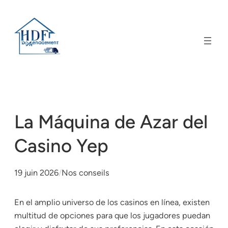
La Máquina de Azar del
Casino Yep
19 juin 2026
/
Nos conseils
En el amplio universo de los casinos en línea, existen
multitud de opciones para que los jugadores puedan