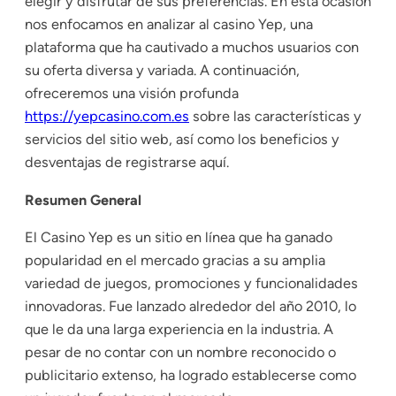
elegir y disfrutar de sus preferencias. En esta ocasión
nos enfocamos en analizar al casino Yep, una
plataforma que ha cautivado a muchos usuarios con
su oferta diversa y variada. A continuación,
ofreceremos una visión profunda
https://yepcasino.com.es
sobre las características y
servicios del sitio web, así como los beneficios y
desventajas de registrarse aquí.
Resumen General
El Casino Yep es un sitio en línea que ha ganado
popularidad en el mercado gracias a su amplia
variedad de juegos, promociones y funcionalidades
innovadoras. Fue lanzado alrededor del año 2010, lo
que le da una larga experiencia en la industria. A
pesar de no contar con un nombre reconocido o
publicitario extenso, ha logrado establecerse como