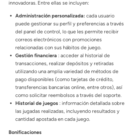
innovadoras. Entre ellas se incluyen:
Administración personalizada:
cada usuario
puede gestionar su perfil y preferencias a través
del panel de control, lo que les permite recibir
correos electrónicos con promociones
relacionadas con sus hábitos de juego.
Gestión financiera
: acceder al historial de
transacciones, realizar depósitos y retiradas
utilizando una amplia variedad de métodos de
pago disponibles (como tarjetas de crédito,
transferencias bancarias online, entre otros), así
como solicitar reembolsos a través del soporte.
Historial de juegos
: información detallada sobre
las jugadas realizadas, incluyendo resultados y
cantidad apostada en cada juego.
Bonificaciones