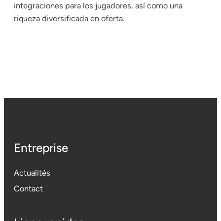
integraciones para los jugadores, así como una
riqueza diversificada en oferta.
Entreprise
Actualités
Contact