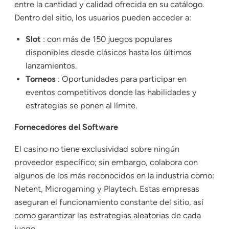
entre la cantidad y calidad ofrecida en su catálogo.
Dentro del sitio, los usuarios pueden acceder a:
Slot
: con más de 150 juegos populares
disponibles desde clásicos hasta los últimos
lanzamientos.
Torneos
: Oportunidades para participar en
eventos competitivos donde las habilidades y
estrategias se ponen al límite.
Fornecedores del Software
El casino no tiene exclusividad sobre ningún
proveedor específico; sin embargo, colabora con
algunos de los más reconocidos en la industria como:
Netent, Microgaming y Playtech. Estas empresas
aseguran el funcionamiento constante del sitio, así
como garantizar las estrategias aleatorias de cada
juego.