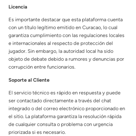
Licencia
Es importante destacar que esta plataforma cuenta
con un título legítimo emitido en Curacao, lo cual
garantiza cumplimiento con las regulaciones locales
e internacionales al respecto de protección del
jugador. Sin embargo, la autoridad local ha sido
objeto de debate debido a rumores y denuncias por
corrupción entre funcionarios.
Soporte al Cliente
El servicio técnico es rápido en respuesta y puede
ser contactado directamente a través del chat
integrado o del correo electrónico proporcionado en
el sitio. La plataforma garantiza la resolución rápida
de cualquier consulta o problema con urgencia
priorizada si es necesario.