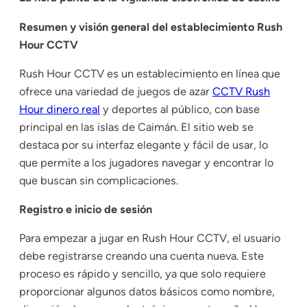
Resumen y visión general del establecimiento Rush
Hour CCTV
Rush Hour CCTV es un establecimiento en línea que
ofrece una variedad de juegos de azar
CCTV Rush
Hour dinero real
y deportes al público, con base
principal en las islas de Caimán. El sitio web se
destaca por su interfaz elegante y fácil de usar, lo
que permite a los jugadores navegar y encontrar lo
que buscan sin complicaciones.
Registro e inicio de sesión
Para empezar a jugar en Rush Hour CCTV, el usuario
debe registrarse creando una cuenta nueva. Este
proceso es rápido y sencillo, ya que solo requiere
proporcionar algunos datos básicos como nombre,