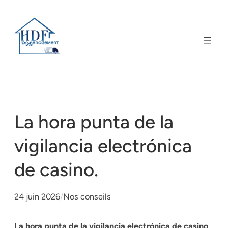
La hora punta de la
vigilancia electrónica
de casino.
24 juin 2026
/
Nos conseils
La hora punta de la vigilancia electrónica de casino