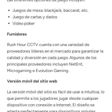
Juegos de mesa: blackjack, baccarat, etc.
Juego de cartas y dados
Video póker
Furnidores
Rush Hour CCTV cuenta con una variedad de
proveedores líderes en el mercado para garantizar la
calidad y diversión en cada juego. Algunos de los
principales proveedores incluyen NetEnt,
Microgaming e Evolution Gaming.
Versión móvil del sitio web
La versión móvil del sitio es fácil de usar e intuitiva, lo
que permite a los jugadores jugar desde cualquier
dispositivo con conexión a Internet. El diseño se
adapta perfectamente para dispositivos móviles