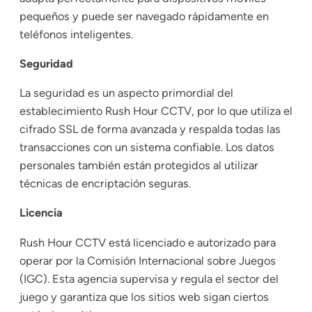
pequeños y puede ser navegado rápidamente en
teléfonos inteligentes.
Seguridad
La seguridad es un aspecto primordial del
establecimiento Rush Hour CCTV, por lo que utiliza el
cifrado SSL de forma avanzada y respalda todas las
transacciones con un sistema confiable. Los datos
personales también están protegidos al utilizar
técnicas de encriptación seguras.
Licencia
Rush Hour CCTV está licenciado e autorizado para
operar por la Comisión Internacional sobre Juegos
(IGC). Esta agencia supervisa y regula el sector del
juego y garantiza que los sitios web sigan ciertos