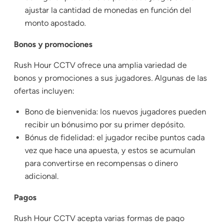
ajustar la cantidad de monedas en función del
monto apostado.
Bonos y promociones
Rush Hour CCTV ofrece una amplia variedad de
bonos y promociones a sus jugadores. Algunas de las
ofertas incluyen:
Bono de bienvenida: los nuevos jugadores pueden
recibir un bónusimo por su primer depósito.
Bónus de fidelidad: el jugador recibe puntos cada
vez que hace una apuesta, y estos se acumulan
para convertirse en recompensas o dinero
adicional.
Pagos
Rush Hour CCTV acepta varias formas de pago