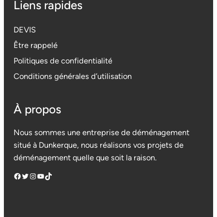
Liens rapides
DEVIS
Être rappelé
Politiques de confidentialité
Conditions générales d’utilisation
À propos
Nous sommes une entreprise de déménagement
situé à Dunkerque, nous réalisons vos projets de
déménagement quelle que soit la raison.