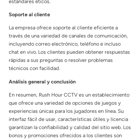
estándares éticos.
Soporte al cliente
La empresa ofrece soporte al cliente eficiente a
través de una variedad de canales de comunicación,
incluyendo correo electrónico, teléfono e incluso
chat en vivo. Los clientes pueden obtener respuestas
rápidas a sus preguntas o resolver problemas
técnicos con facilidad.
Análisis general y conclusión
En resumen, Rush Hour CCTV es un establecimiento
que ofrece una variedad de opciones de juegos y
experiencias únicas para los jugadores en línea. Su
interfaz fácil de usar, características útiles y licencia
garantizan la confiabilidad y calidad del sitio web. Los
bonos y promociones ofrecidos a los clientes son