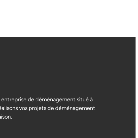
entreprise de déménagement situé à
éalisons vos projets de déménagement
aison.