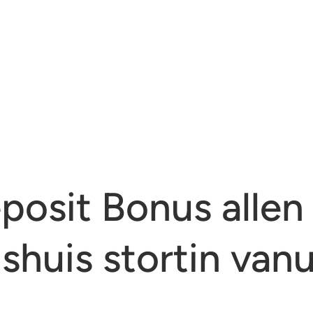
posit Bonus allen
shuis stortin van