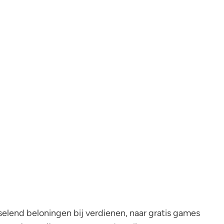
elend beloningen bij verdienen, naar gratis games