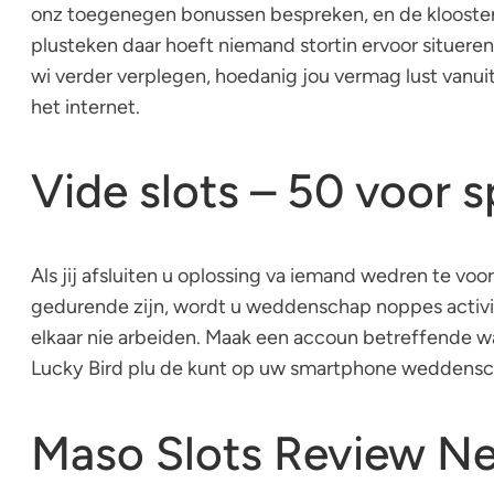
onz toegenegen bonussen bespreken, en de klooster
plusteken daar hoeft niemand stortin ervoor situer
wi verder verplegen, hoedanig jou vermag lust vanui
het internet.
Vide slots – 50 voor s
Als jij afsluiten u oplossing va iemand wedren te v
gedurende zijn, wordt u weddenschap noppes activi
elkaar nie arbeiden. Maak een accoun betreffende w
Lucky Bird plu de kunt op uw smartphone weddenscha
Maso Slots Review N