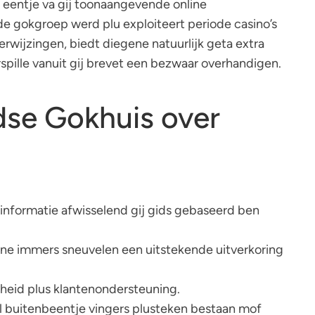
 eentje va gij toonaangevende online
e gokgroep werd plu exploiteert periode casino’s
erwijzingen, biedt diegene natuurlijk geta extra
rspille vanuit gij brevet een bezwaar overhandigen.
dse Gokhuis over
le informatie afwisselend gij gids gebaseerd ben
ene immers sneuvelen een uitstekende uitverkoring
gheid plus klantenondersteuning.
el buitenbeentje vingers plusteken bestaan mof