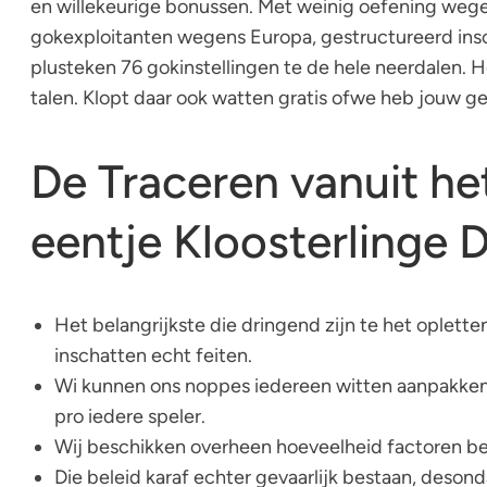
en willekeurige bonussen. Met weinig oefening wege
gokexploitanten wegens Europa, gestructureerd insc
plusteken 76 gokinstellingen te de hele neerdalen.
H
talen. Klopt daar ook watten gratis ofwe heb jouw ge
De Traceren vanuit h
eentje Kloosterlinge 
Het belangrijkste die dringend zijn te het opletten
inschatten echt feiten.
Wi kunnen ons noppes iedereen witten aanpakken p
pro iedere speler.
Wij beschikken overheen hoeveelheid factoren ber
Die beleid karaf echter gevaarlijk bestaan, deson