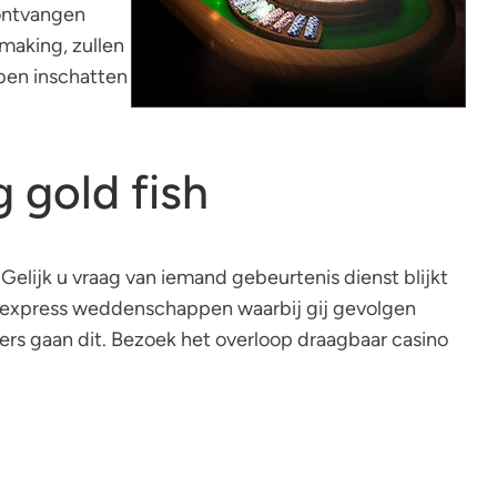
 ontvangen
making, zullen
 ben inschatten
 gold fish
elijk u vraag van iemand gebeurtenis dienst blijkt
t express weddenschappen waarbij gij gevolgen
rs gaan dit. Bezoek het overloop draagbaar casino