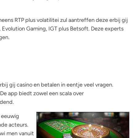
ns RTP plus volatilitei zul aantreffen deze erbij gij
 Evolution Gaming, IGT plus Betsoft. Deze experts
gen.
j gij casino en betalen in eentje veel vragen.
De app biedt zowel een scala over
udend.
r eeuwig
de acteurs.
wi men vanuit