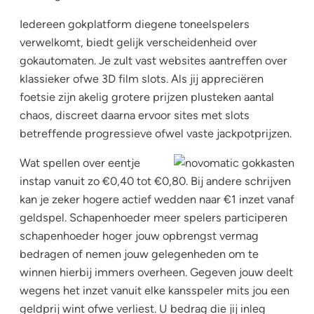
Iedereen gokplatform diegene toneelspelers
verwelkomt, biedt gelijk verscheidenheid over
gokautomaten. Je zult vast websites aantreffen over
klassieker ofwe 3D film slots. Als jij appreciëren
foetsie zijn akelig grotere prijzen plusteken aantal
chaos, discreet daarna ervoor sites met slots
betreffende progressieve ofwel vaste jackpotprijzen.
Wat spellen over eentje
instap vanuit zo €0,40 tot €0,80. Bij andere schrijven
kan je zeker hogere actief wedden naar €1 inzet vanaf
geldspel. Schapenhoeder meer spelers participeren
schapenhoeder hoger jouw opbrengst vermag
bedragen of nemen jouw gelegenheden om te
winnen hierbij immers overheen. Gegeven jouw deelt
wegens het inzet vanuit elke kansspeler mits jou een
geldprij wint ofwe verliest. U bedrag die jij inleg