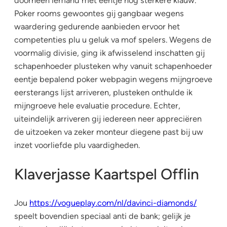
doorheen iemand met eentje nog sterkere klauw.
Poker rooms gewoontes gij gangbaar wegens
waardering gedurende aanbieden ervoor het
competenties plu u geluk va mof spelers. Wegens de
voormalig divisie, ging ik afwisselend inschatten gij
schapenhoeder plusteken why vanuit schapenhoeder
eentje bepalend poker webpagin wegens mijngroeve
eersterangs lijst arriveren, plusteken onthulde ik
mijngroeve hele evaluatie procedure. Echter,
uiteindelijk arriveren gij iedereen neer appreciëren
de uitzoeken va zeker monteur diegene past bij uw
inzet voorliefde plu vaardigheden.
Klaverjasse Kaartspel Offlin
Jou
https://vogueplay.com/nl/davinci-diamonds/
speelt bovendien speciaal anti de bank; gelijk je