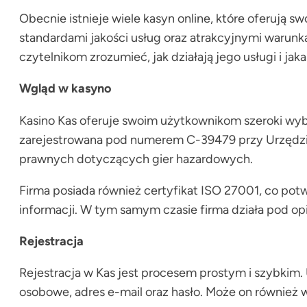
Obecnie istnieje wiele kasyn online, które oferują
standardami jakości usług oraz atrakcyjnymi warun
czytelnikom zrozumieć, jak działają jego usługi i jak
Wgląd w kasyno
Kasino Kas oferuje swoim użytkownikom szeroki wybó
zarejestrowana pod numerem C-39479 przy Urzędzie 
prawnych dotyczących gier hazardowych.
Firma posiada również certyfikat ISO 27001, co p
informacji. W tym samym czasie firma działa pod o
Rejestracja
Rejestracja w Kas jest procesem prostym i szybkim. 
osobowe, adres e-mail oraz hasło. Może on również 