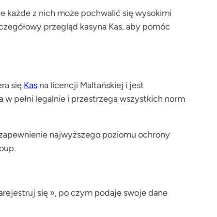
ie każde z nich może pochwalić się wysokimi
szczegółowy przegląd kasyna Kas, aby pomóc
ra się
Kas
na licencji Maltańskiej i jest
 pełni legalnie i przestrzega wszystkich norm
z zapewnienie najwyższego poziomu ochrony
oup.
arejestruj się », po czym podaje swoje dane