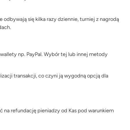
 odbywają się kilka razy dziennie, turniej z nagrodą
dach.
wallety np. PayPal. Wybór tej lub innej metody
acji transakcji, co czyni ją wygodną opcją dla
 na refundację pieniadzy od Kas pod warunkiem