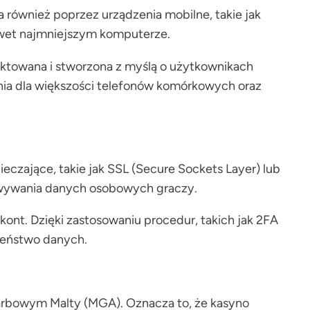
 również poprzez urządzenia mobilne, takie jak
nawet najmniejszym komputerze.
ektowana i stworzona z myślą o użytkownikach
nia dla większości telefonów komórkowych oraz
czające, takie jak SSL (Secure Sockets Layer) lub
howywania danych osobowych graczy.
nt. Dzięki zastosowaniu procedur, takich jak 2FA
zeństwo danych.
Skarbowym Malty (MGA). Oznacza to, że kasyno