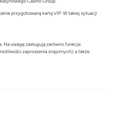
a kasynowego Casino Group.
ie przygotowaną kartą VIP. W takiej sytuacji
ia. Na uwagę zasługują zarówno funkcje
możliwości zaproszenia znajomych), a także