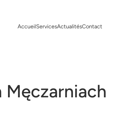
Accueil
Services
Actualités
Contact
h Męczarniach