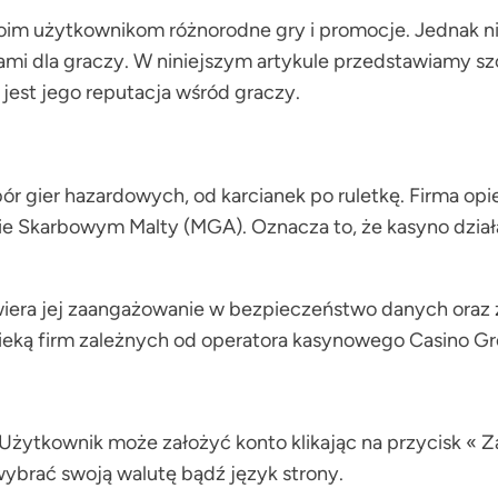
 swoim użytkownikom różnorodne gry i promocje. Jednak n
kami dla graczy. W niniejszym artykule przedstawiamy 
a jest jego reputacja wśród graczy.
r gier hazardowych, od karcianek po ruletkę. Firma opie
Skarbowym Malty (MGA). Oznacza to, że kasyno działa w
otwiera jej zaangażowanie w bezpieczeństwo danych ora
pieką firm zależnych od operatora kasynowego Casino Gr
Użytkownik może założyć konto klikając na przycisk « Z
wybrać swoją walutę bądź język strony.