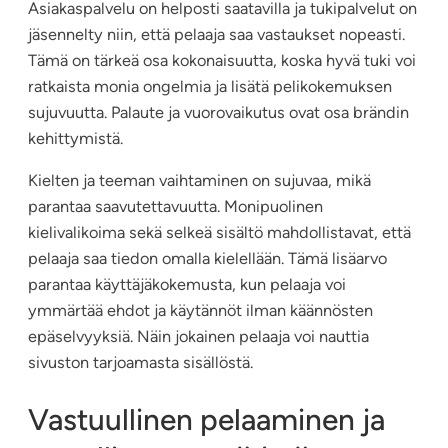
Asiakaspalvelu on helposti saatavilla ja tukipalvelut on
jäsennelty niin, että pelaaja saa vastaukset nopeasti.
Tämä on tärkeä osa kokonaisuutta, koska hyvä tuki voi
ratkaista monia ongelmia ja lisätä pelikokemuksen
sujuvuutta. Palaute ja vuorovaikutus ovat osa brändin
kehittymistä.
Kielten ja teeman vaihtaminen on sujuvaa, mikä
parantaa saavutettavuutta. Monipuolinen
kielivalikoima sekä selkeä sisältö mahdollistavat, että
pelaaja saa tiedon omalla kielellään. Tämä lisäarvo
parantaa käyttäjäkokemusta, kun pelaaja voi
ymmärtää ehdot ja käytännöt ilman käännösten
epäselvyyksiä. Näin jokainen pelaaja voi nauttia
sivuston tarjoamasta sisällöstä.
Vastuullinen pelaaminen ja