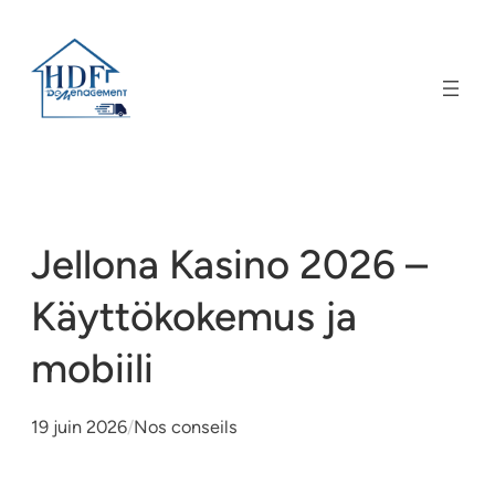
Jellona Kasino 2026 –
Käyttökokemus ja
mobiili
19 juin 2026
/
Nos conseils