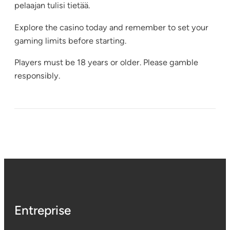
pelaajan tulisi tietää.
Explore the casino today and remember to set your
gaming limits before starting.
Players must be 18 years or older. Please gamble
responsibly.
Entreprise