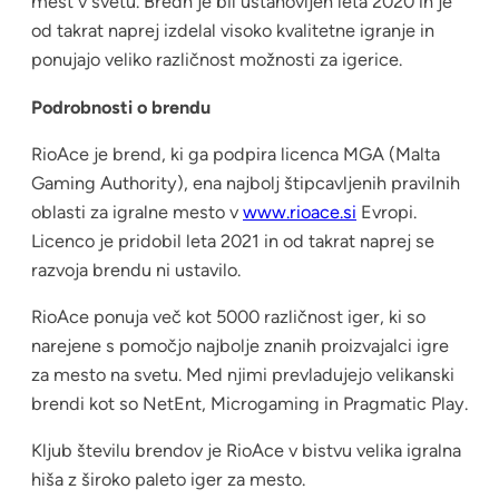
mest v svetu. Bredn je bil ustanovljen leta 2020 in je
od takrat naprej izdelal visoko kvalitetne igranje in
ponujajo veliko različnost možnosti za igerice.
Podrobnosti o brendu
RioAce je brend, ki ga podpira licenca MGA (Malta
Gaming Authority), ena najbolj štipcavljenih pravilnih
oblasti za igralne mesto v
www.rioace.si
Evropi.
Licenco je pridobil leta 2021 in od takrat naprej se
razvoja brendu ni ustavilo.
RioAce ponuja več kot 5000 različnost iger, ki so
narejene s pomočjo najbolje znanih proizvajalci igre
za mesto na svetu. Med njimi prevladujejo velikanski
brendi kot so NetEnt, Microgaming in Pragmatic Play.
Kljub številu brendov je RioAce v bistvu velika igralna
hiša z široko paleto iger za mesto.