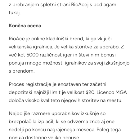
z prebranjem spletni strani RioAcej s podlagami
tukaj.
Končna ocena
RioAce je online kladilniški brend, ki ga vključi
velikanska igralnica. Je velika storitve za uporabo. Z
več kot 5000 različnost iger in številnim bonusi
ponuja mnogo možnosti igralnikov za svoj izkušnjonjo
s brendom.
Proces registracije je enostaven ter začetni
depozitski najnižji limit je velikost $20. Licenco MGA
določa visoko kvaliteto njegovih storitev na mestu.
Najboljše razmere uporabnikov izkušnje so
brezpolačila izplačil, ki se odvzema znotraj ene
nedelji po koncu nagrajenega meseca. Poleg tega
ponuja dostopne veliko bonuse.