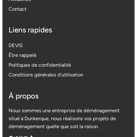
Contact
Liens rapides
DEVIS
Être rappelé
Politiques de confidentialité
Conditions générales d’utilisation
À propos
Nous sommes une entreprise de déménagement
situé à Dunkerque, nous réalisons vos projets de
déménagement quelle que soit la raison.