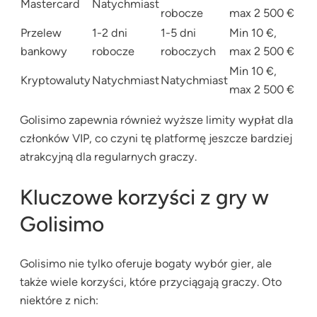
Mastercard
Natychmiast
robocze
max 2 500 €
Przelew
1-2 dni
1-5 dni
Min 10 €,
bankowy
robocze
roboczych
max 2 500 €
Min 10 €,
Kryptowaluty
Natychmiast
Natychmiast
max 2 500 €
Golisimo zapewnia również wyższe limity wypłat dla
członków VIP, co czyni tę platformę jeszcze bardziej
atrakcyjną dla regularnych graczy.
Kluczowe korzyści z gry w
Golisimo
Golisimo nie tylko oferuje bogaty wybór gier, ale
także wiele korzyści, które przyciągają graczy. Oto
niektóre z nich: