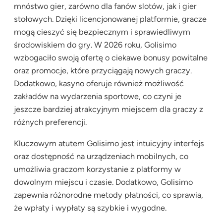
mnóstwo gier, zarówno dla fanów slotów, jak i gier
stołowych. Dzięki licencjonowanej platformie, gracze
mogą cieszyć się bezpiecznym i sprawiedliwym
środowiskiem do gry. W 2026 roku, Golisimo
wzbogaciło swoją ofertę o ciekawe bonusy powitalne
oraz promocje, które przyciągają nowych graczy.
Dodatkowo, kasyno oferuje również możliwość
zakładów na wydarzenia sportowe, co czyni je
jeszcze bardziej atrakcyjnym miejscem dla graczy z
różnych preferencji.
Kluczowym atutem Golisimo jest intuicyjny interfejs
oraz dostępność na urządzeniach mobilnych, co
umożliwia graczom korzystanie z platformy w
dowolnym miejscu i czasie. Dodatkowo, Golisimo
zapewnia różnorodne metody płatności, co sprawia,
że wpłaty i wypłaty są szybkie i wygodne.