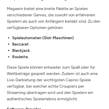
Megawin bietet eine breite Palette an Spielen
verschiedener Genres, die sowohl von erfahrenen
Spielern als auch von Anfängern beliebt sind. Zu den
verfügbaren Optionen gehören:
Spielautomaten (Slot-Maschinen)
.
Baccarat
.
Blackjack
.
Roulette
.
Diese Spiele können entweder zum Spaß oder für
Wettbeträge gespielt werden. Zudem ist auch eine
Live-Darbietung der wichtigsten Casino-Spiele
verfügbar, bei welcher echte Croupiers per
Streaming übertragen wird und den Spielern ein
authentisches Spielerlebnis ermöglicht.