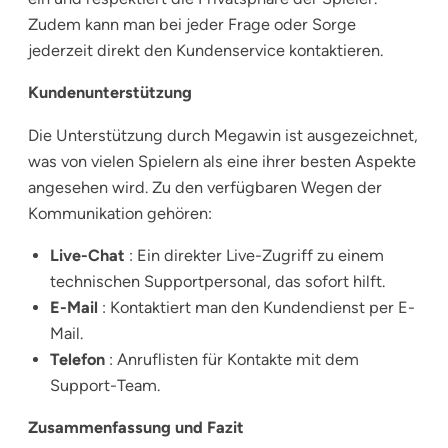
Zudem kann man bei jeder Frage oder Sorge
jederzeit direkt den Kundenservice kontaktieren.
Kundenunterstützung
Die Unterstützung durch Megawin ist ausgezeichnet,
was von vielen Spielern als eine ihrer besten Aspekte
angesehen wird. Zu den verfügbaren Wegen der
Kommunikation gehören:
Live-Chat
: Ein direkter Live-Zugriff zu einem
technischen Supportpersonal, das sofort hilft.
E-Mail
: Kontaktiert man den Kundendienst per E-
Mail.
Telefon
: Anruflisten für Kontakte mit dem
Support-Team.
Zusammenfassung und Fazit