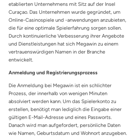
etablierten Unternehmens mit Sitz auf der Insel
Curaçao. Das Unternehmen wurde gegründet, um
Online-Casinospiele und -anwendungen anzubieten,
die für eine optimale Spielerfahrung sorgen sollen.
Durch kontinuierliche Verbesserung ihrer Angebote
und Dienstleistungen hat sich Megawin zu einem
vertrauenswürdigen Namen in der Branche
entwickelt.
Anmeldung und Registrierungsprozess
Die Anmeldung bei Megawin ist ein schlichter
Prozess, der innerhalb von wenigen Minuten
absolviert werden kann. Um das Spielerkonto zu
erstellen, benötigt man lediglich die Eingabe einer
gültigen E-Mail-Adresse und eines Passworts.
Danach wird man aufgefordert, persönliche Daten
wie Namen, Geburtsdatum und Wohnort anzugeben.