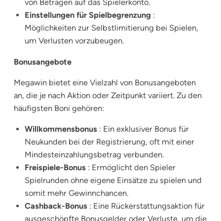
von Beträgen auf das Spielerkonto.
Einstellungen für Spielbegrenzung
:
Möglichkeiten zur Selbstlimitierung bei Spielen,
um Verlusten vorzubeugen.
Bonusangebote
Megawin bietet eine Vielzahl von Bonusangeboten
an, die je nach Aktion oder Zeitpunkt variiert. Zu den
häufigsten Boni gehören:
Willkommensbonus
: Ein exklusiver Bonus für
Neukunden bei der Registrierung, oft mit einer
Mindesteinzahlungsbetrag verbunden.
Freispiele-Bonus
: Ermöglicht den Spieler
Spielrunden ohne eigene Einsätze zu spielen und
somit mehr Gewinnchancen.
Cashback-Bonus
: Eine Rückerstattungsaktion für
ausgeschöpfte Bonusgelder oder Verluste, um die