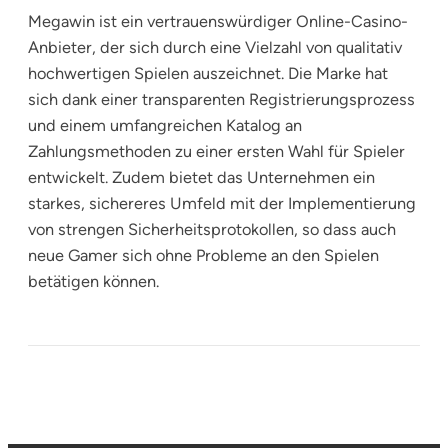
Megawin ist ein vertrauenswürdiger Online-Casino-
Anbieter, der sich durch eine Vielzahl von qualitativ
hochwertigen Spielen auszeichnet. Die Marke hat
sich dank einer transparenten Registrierungsprozess
und einem umfangreichen Katalog an
Zahlungsmethoden zu einer ersten Wahl für Spieler
entwickelt. Zudem bietet das Unternehmen ein
starkes, sichereres Umfeld mit der Implementierung
von strengen Sicherheitsprotokollen, so dass auch
neue Gamer sich ohne Probleme an den Spielen
betätigen können.