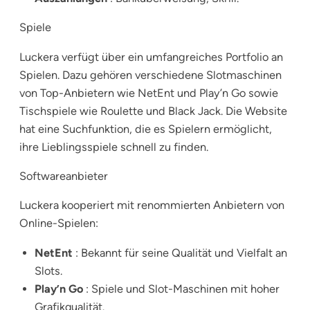
Spiele
Luckera verfügt über ein umfangreiches Portfolio an
Spielen. Dazu gehören verschiedene Slotmaschinen
von Top-Anbietern wie NetEnt und Play’n Go sowie
Tischspiele wie Roulette und Black Jack. Die Website
hat eine Suchfunktion, die es Spielern ermöglicht,
ihre Lieblingsspiele schnell zu finden.
Softwareanbieter
Luckera kooperiert mit renommierten Anbietern von
Online-Spielen:
NetEnt
: Bekannt für seine Qualität und Vielfalt an
Slots.
Play’n Go
: Spiele und Slot-Maschinen mit hoher
Grafikqualität.