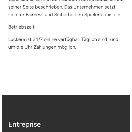
seiner Seite beschrieben. Das Unternehmen setzt
sich für Fairness und Sicherheit im Spielerlebnis ein.
Betriebszeit
Luckera ist 24/7 online verfügbar. Täglich sind rund
um die Uhr Zahlungen möglich.
Entreprise