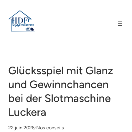
Glücksspiel mit Glanz
und Gewinnchancen
bei der Slotmaschine
Luckera
22 juin 2026
/
Nos conseils