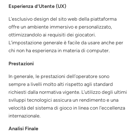
Esperienza d’Utente (UX)
L’esclusivo design del sito web della piattaforma
offre un ambiente immersivo e personalizzato,
ottimizzandolo ai requisiti dei giocatori.
L’impostazione generale è facile da usare anche per
chi non ha esperienza in materia di computer.
Prestazioni
In generale, le prestazioni dell’operatore sono
sempre a livelli molto alti rispetto agli standard
richiesti dalla normativa vigente. L’utilizzo degli ultimi
sviluppi tecnologici assicura un rendimento e una
velocità del sistema di gioco in linea con l’eccellenza
internazionale.
Analisi Finale