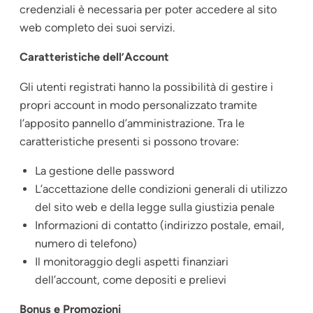
credenziali è necessaria per poter accedere al sito
web completo dei suoi servizi.
Caratteristiche dell’Account
Gli utenti registrati hanno la possibilità di gestire i
propri account in modo personalizzato tramite
l’apposito pannello d’amministrazione. Tra le
caratteristiche presenti si possono trovare:
La gestione delle password
L’accettazione delle condizioni generali di utilizzo
del sito web e della legge sulla giustizia penale
Informazioni di contatto (indirizzo postale, email,
numero di telefono)
Il monitoraggio degli aspetti finanziari
dell’account, come depositi e prelievi
Bonus e Promozioni