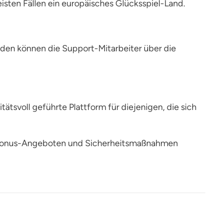
isten Fällen ein europäisches Glücksspiel-Land.
nden können die Support-Mitarbeiter über die
tätsvoll geführte Plattform für diejenigen, die sich
en Bonus-Angeboten und Sicherheitsmaßnahmen