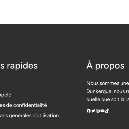
s rapides
À propos
Nous sommes une 
Dunkerque, nous r
ppelé
quelle que soit la r
ues de confidentialité
ons générales d’utilisation