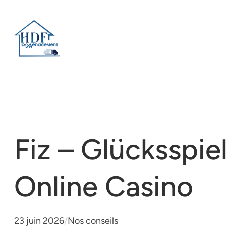
Fiz – Glücksspie
Online Casino
23 juin 2026
/
Nos conseils