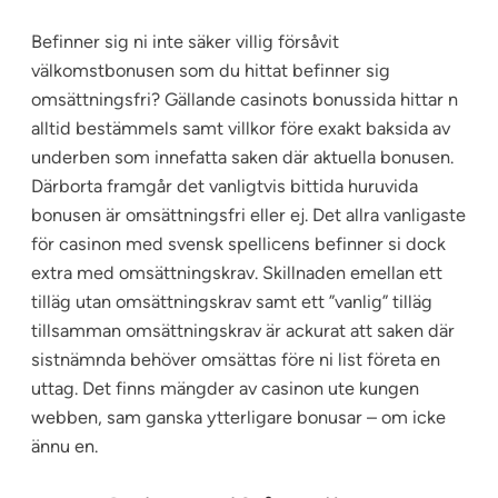
Befinner sig ni inte säker villig försåvit
välkomstbonusen som du hittat befinner sig
omsättningsfri? Gällande casinots bonussida hittar n
alltid bestämmels samt villkor före exakt baksida av
underben som innefatta saken där aktuella bonusen.
Därborta framgår det vanligtvis bittida huruvida
bonusen är omsättningsfri eller ej. Det allra vanligaste
för casinon med svensk spellicens befinner si dock
extra med omsättningskrav. Skillnaden emellan ett
tilläg utan omsättningskrav samt ett ”vanlig” tilläg
tillsamman omsättningskrav är ackurat att saken där
sistnämnda behöver omsättas före ni list företa en
uttag. Det finns mängder av casinon ute kungen
webben, sam ganska ytterligare bonusar – om icke
ännu en.