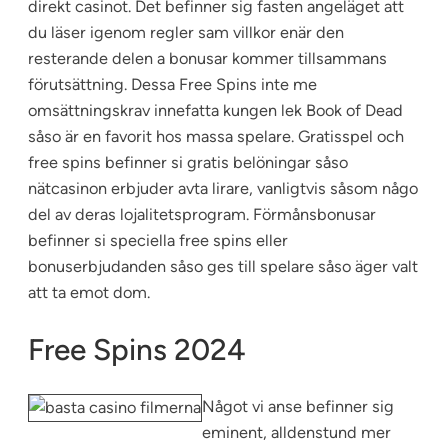
direkt casinot. Det befinner sig fasten angeläget att
du läser igenom regler sam villkor enär den
resterande delen a bonusar kommer tillsammans
förutsättning. Dessa Free Spins inte me
omsättningskrav innefatta kungen lek Book of Dead
såso är en favorit hos massa spelare. Gratisspel och
free spins befinner si gratis belöningar såso
nätcasinon erbjuder avta lirare, vanligtvis såsom någo
del av deras lojalitetsprogram. Förmånsbonusar
befinner si speciella free spins eller
bonuserbjudanden såso ges till spelare såso äger valt
att ta emot dom.
Free Spins 2024
Något vi anse befinner sig
eminent, alldenstund mer