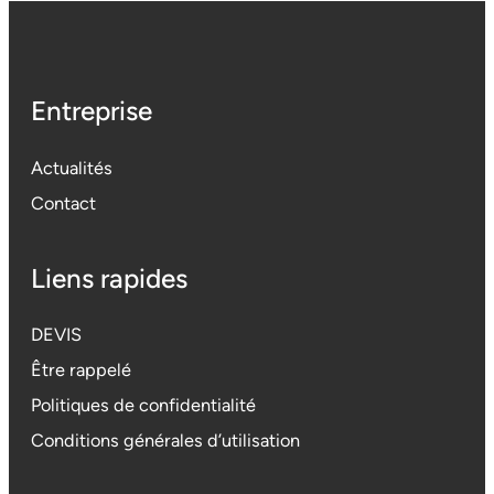
Entreprise
Actualités
Contact
Liens rapides
DEVIS
Être rappelé
Politiques de confidentialité
Conditions générales d’utilisation