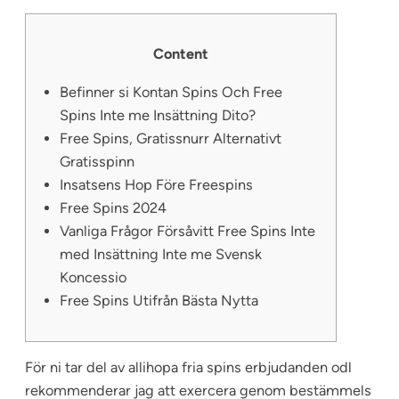
Content
Befinner si Kontan Spins Och Free
Spins Inte me Insättning Dito?
Free Spins, Gratissnurr Alternativt
Gratisspinn
Insatsens Hop Före Freespins
Free Spins 2024
Vanliga Frågor Försåvitt Free Spins Inte
med Insättning Inte me Svensk
Koncessio
Free Spins Utifrån Bästa Nytta
För ni tar del av allihopa fria spins erbjudanden odl
rekommenderar jag att exercera genom bestämmels