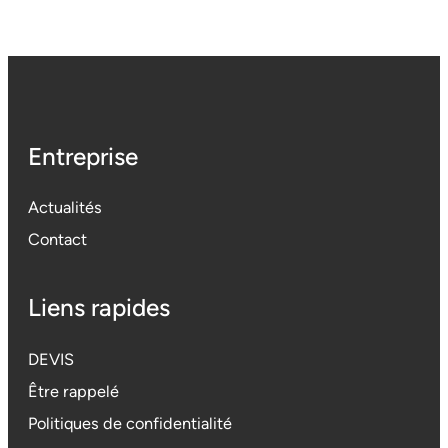
Entreprise
Actualités
Contact
Liens rapides
DEVIS
Être rappelé
Politiques de confidentialité