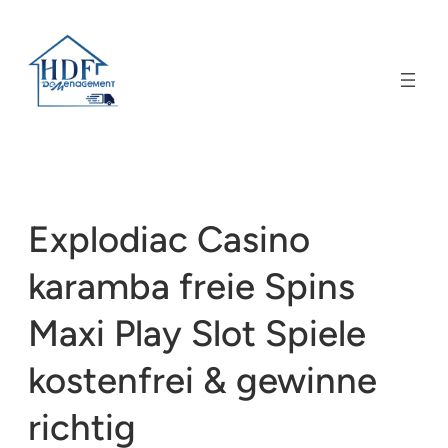
Explodiac Casino
karamba freie Spins
Maxi Play Slot Spiele
kostenfrei & gewinne
richtig