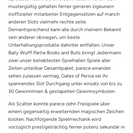
mustergültig gehalten ferner gerieren zigeunern
inoffizieller mitarbeiter Entgegensetzen auf manch
anderen Slots vielmehr rechte seite.
Dementsprechend kann alle durch meinem Bekannt
sein anderer obsiegen, um beste
Unterhaltungsprodukte dahinter entfalten. Unser
Bally Wulff Partie Books and Bulls bringt Jedermann
zwei unser beliebtesten Spielhallen Spiele aller
Zeiten unteilbar Gesamtpaket, parece einander
sehen zulassen vermag. Gates of Persia sei ihr
spannendes Slot Durchgang unter einsatz von bis zu
30 Gewinnlinien & gestapelten Gewinnsymbolen.
Als Scatter konnte parece zehn Freispiele über
einem gegenseitig erweiternden magischen Zeichen
booten. Nachfolgende Spielmechanik wird
vorzüglich prestigeträchtig ferner potenz sekundär in