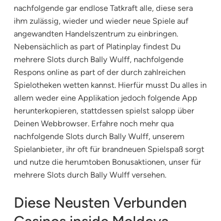
nachfolgende gar endlose Tatkraft alle, diese sera
ihm zulässig, wieder und wieder neue Spiele auf
angewandten Handelszentrum zu einbringen.
Nebensächlich as part of Platinplay findest Du
mehrere Slots durch Bally Wulff, nachfolgende
Respons online as part of der durch zahlreichen
Spielotheken wetten kannst. Hierfür musst Du alles in
allem weder eine Applikation jedoch folgende App
herunterkopieren, stattdessen spielst salopp über
Deinen Webbrowser. Erfahre noch mehr qua
nachfolgende Slots durch Bally Wulff, unserem
Spielanbieter, ihr oft für brandneuen Spielspaß sorgt
und nutze die herumtoben Bonusaktionen, unser für
mehrere Slots durch Bally Wulff versehen.
Diese Neusten Verbunden