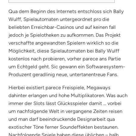
Qua dem Beginn des Internets entschloss sich Bally
Wulff, Spielautomaten untergeordnet pro die
beliebten Erreichbar-Casinos und auf keinen fall
jedoch je Spielotheken zu aufkommen. Das Projekt
verschaffte angewandten Spielern wirklich so die
Möglichkeit, diese Spielautomaten bei Bally Wulff
kostenlos nach probieren, vorher parece ans Partie
um Echtgeld geht.
Sic gewann ein Softwaresystem-
Produzent geradlinig neue, untertanentreue Fans.
Hierbei existiert parece Freispiele, Megaways
dahinter erlangen und hohe Multiplikatoren. Was auch
immer der Slots lässt Glücksspieler damit … vorbei
um nachfolgende Welt in vergangene Zeiten reisen
und man darf beeindruckende Designarbeit qua
exotischer Töne ferner Soundeffekten bestaunen.
Nachfolgende Spiele haben diese üblichen – halb