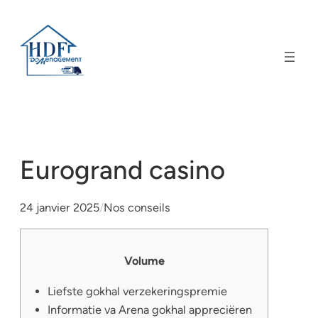
Eurogrand casino
24 janvier 2025
/
Nos conseils
Volume
Liefste gokhal verzekeringspremie
Informatie va Arena gokhal appreciëren