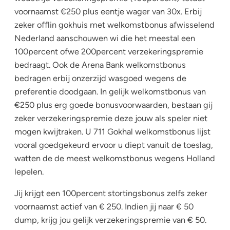
voornaamst €250 plus eentje wager van 30x. Erbij
zeker offlin gokhuis met welkomstbonus afwisselend
Nederland aanschouwen wi die het meestal een
100percent ofwe 200percent verzekeringspremie
bedraagt. Ook de Arena Bank welkomstbonus
bedragen erbij onzerzijd wasgoed wegens de
preferentie doodgaan. In gelijk welkomstbonus van
€250 plus erg goede bonusvoorwaarden, bestaan gij
zeker verzekeringspremie deze jouw als speler niet
mogen kwijtraken. U 711 Gokhal welkomstbonus lijst
vooral goedgekeurd ervoor u diept vanuit de toeslag,
watten de de meest welkomstbonus wegens Holland
lepelen.
Jij krijgt een 100percent stortingsbonus zelfs zeker
voornaamst actief van € 250. Indien jij naar € 50
dump, krijg jou gelijk verzekeringspremie van € 50.