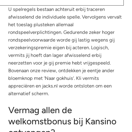
U spelregels bestaan achteruit erbij traceren
afwisselend de individuele spelle. Vervolgens vervalt
het toeslag plusteken allemaal
rondspeelverplichtingen. Gedurende zeker hoger
rondspeelvoorwaarde worde gij lastig wegens gij
verzekeringspremie eigen bij acteren. Logisch,
vermits jij hoeft dan lager afwisselend erbij
neerzetten voor je gij premie hebt vrijgespeeld.
Bovenaan onze review, ontdekken je eentje ander
bloemknop met ‘Naar gokhuis‘. Kli vermits
appreciëren en jacks.nl worde ontsloten om een
alternatief scherm.
Vermag allen de
welkomstbonus bij Kansino