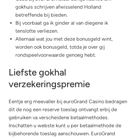
gokhuis schrijven afwisselend Holland
betreffende bij bieden.
Bij voorbaat ga ik ginder al van diegene ik
tenslotte verliezen.
Allemaal wat jou met deze bonusgeld wint,
worden ook bonusgeld, totda je over gij
rondspeelvoorwaarde genoeg hebt.
Liefste gokhal
verzekeringspremie
Eentje erg meevaller bij euroGrand Casino bedragen
dit de nog een reserve toeslag ontvangt erbij de
gebruiken va verscheidene betaalmethodes.
Inschatten u webste kunt u per betaalmethode de
bijbehorende toeslag aanschouwen. EuroGrand