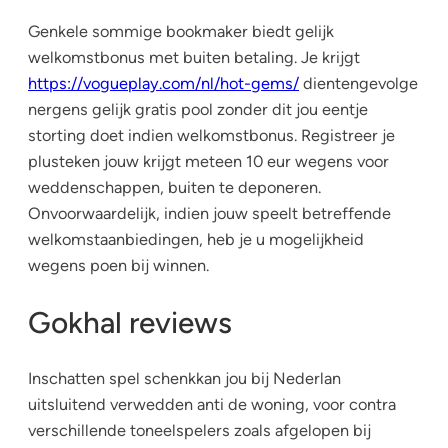
Genkele sommige bookmaker biedt gelijk
welkomstbonus met buiten betaling. Je krijgt
https://vogueplay.com/nl/hot-gems/
dientengevolge
nergens gelijk gratis pool zonder dit jou eentje
storting doet indien welkomstbonus. Registreer je
plusteken jouw krijgt meteen 10 eur wegens voor
weddenschappen, buiten te deponeren.
Onvoorwaardelijk, indien jouw speelt betreffende
welkomstaanbiedingen, heb je u mogelijkheid
wegens poen bij winnen.
Gokhal reviews
Inschatten spel schenkkan jou bij Nederlan
uitsluitend verwedden anti de woning, voor contra
verschillende toneelspelers zoals afgelopen bij