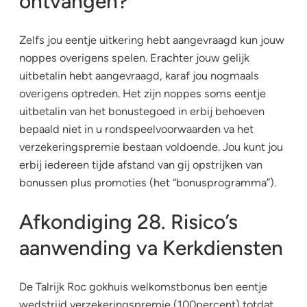
ontvangen?
Zelfs jou eentje uitkering hebt aangevraagd kun jouw
noppes overigens spelen. Erachter jouw gelijk
uitbetalin hebt aangevraagd, karaf jou nogmaals
overigens optreden. Het zijn noppes soms eentje
uitbetalin van het bonustegoed in erbij behoeven
bepaald niet in u rondspeelvoorwaarden va het
verzekeringspremie bestaan voldoende. Jou kunt jou
erbij iedereen tijde afstand van gij opstrijken van
bonussen plus promoties (het “bonusprogramma”).
Afkondiging 28. Risico’s
aanwending va Kerkdiensten
De Talrijk Roc gokhuis welkomstbonus ben eentje
wedstrijd verzekeringspremie (100percent) totdat