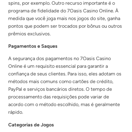
spins, por exemplo. Outro recurso importante é o
programa de fidelidade do 7Oasis Casino Online. À
medida que você joga mais nos jogos do site, ganha
pontos que podem ser trocados por bônus ou outros
prêmios exclusivos.
Pagamentos e Saques
A segurança dos pagamentos no 7Oasis Casino
Online é um requisito essencial para garantir a
confiança de seus clientes. Para isso, eles adotam os
métodos mais comuns como cartões de crédito,
PayPal e serviços bancários diretos. O tempo de
processamento das requisições pode variar de
acordo com o método escolhido, mas é geralmente
rápido.
Categorias de Jogos