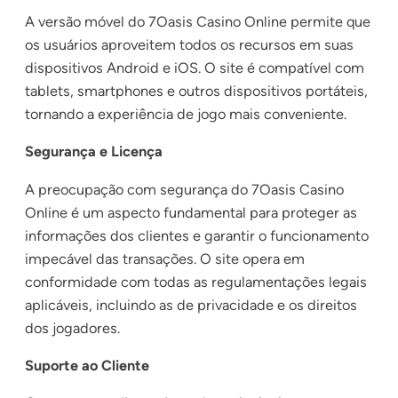
A versão móvel do 7Oasis Casino Online permite que
os usuários aproveitem todos os recursos em suas
dispositivos Android e iOS. O site é compatível com
tablets, smartphones e outros dispositivos portáteis,
tornando a experiência de jogo mais conveniente.
Segurança e Licença
A preocupação com segurança do 7Oasis Casino
Online é um aspecto fundamental para proteger as
informações dos clientes e garantir o funcionamento
impecável das transações. O site opera em
conformidade com todas as regulamentações legais
aplicáveis, incluindo as de privacidade e os direitos
dos jogadores.
Suporte ao Cliente