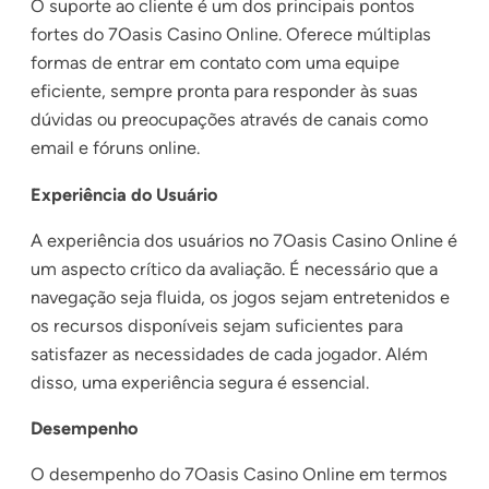
O suporte ao cliente é um dos principais pontos
fortes do 7Oasis Casino Online. Oferece múltiplas
formas de entrar em contato com uma equipe
eficiente, sempre pronta para responder às suas
dúvidas ou preocupações através de canais como
email e fóruns online.
Experiência do Usuário
A experiência dos usuários no 7Oasis Casino Online é
um aspecto crítico da avaliação. É necessário que a
navegação seja fluida, os jogos sejam entretenidos e
os recursos disponíveis sejam suficientes para
satisfazer as necessidades de cada jogador. Além
disso, uma experiência segura é essencial.
Desempenho
O desempenho do 7Oasis Casino Online em termos