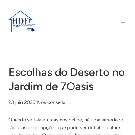
Escolhas do Deserto no
Jardim de 7Oasis
23 juin 2026
/
Nos conseils
Quando se fala em casinos online, há uma variedade
tão grande de opções que pode ser difícil escolher