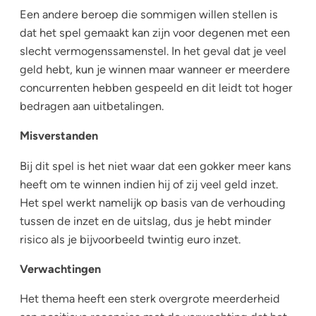
Een andere beroep die sommigen willen stellen is
dat het spel gemaakt kan zijn voor degenen met een
slecht vermogenssamenstel. In het geval dat je veel
geld hebt, kun je winnen maar wanneer er meerdere
concurrenten hebben gespeeld en dit leidt tot hoger
bedragen aan uitbetalingen.
Misverstanden
Bij dit spel is het niet waar dat een gokker meer kans
heeft om te winnen indien hij of zij veel geld inzet.
Het spel werkt namelijk op basis van de verhouding
tussen de inzet en de uitslag, dus je hebt minder
risico als je bijvoorbeeld twintig euro inzet.
Verwachtingen
Het thema heeft een sterk overgrote meerderheid