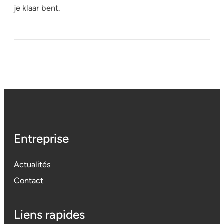
je klaar bent.
Entreprise
Actualités
Contact
Liens rapides