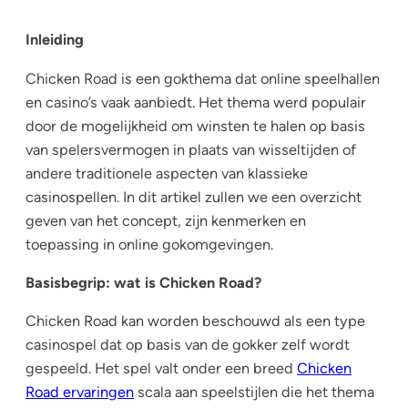
Inleiding
Chicken Road is een gokthema dat online speelhallen
en casino’s vaak aanbiedt. Het thema werd populair
door de mogelijkheid om winsten te halen op basis
van spelersvermogen in plaats van wisseltijden of
andere traditionele aspecten van klassieke
casinospellen. In dit artikel zullen we een overzicht
geven van het concept, zijn kenmerken en
toepassing in online gokomgevingen.
Basisbegrip: wat is Chicken Road?
Chicken Road kan worden beschouwd als een type
casinospel dat op basis van de gokker zelf wordt
gespeeld. Het spel valt onder een breed
Chicken
Road ervaringen
scala aan speelstijlen die het thema