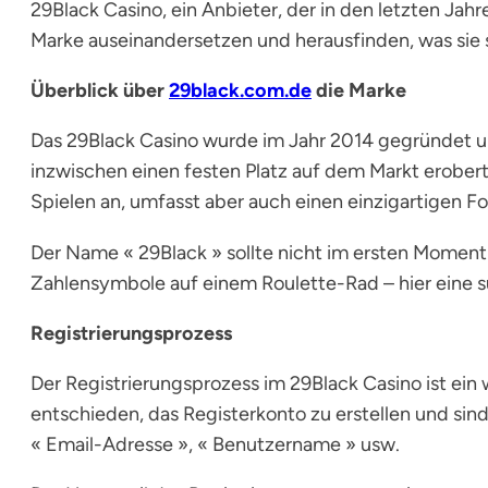
29Black Casino, ein Anbieter, der in den letzten 
Marke auseinandersetzen und herausfinden, was sie
Überblick über
29black.com.de
die Marke
Das 29Black Casino wurde im Jahr 2014 gegründet un
inzwischen einen festen Platz auf dem Markt erobert
Spielen an, umfasst aber auch einen einzigartigen F
Der Name « 29Black » sollte nicht im ersten Moment 
Zahlensymbole auf einem Roulette-Rad – hier eine s
Registrierungsprozess
Der Registrierungsprozess im 29Black Casino ist ein 
entschieden, das Registerkonto zu erstellen und sind
« Email-Adresse », « Benutzername » usw.