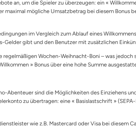
bote an, um die Spieler zu überzeugen: ein « Willkom
 Der maximal mögliche Umsatzbetrag bei diesem Bonus 
edingungen im Vergleich zum Ablauf eines Willkommensbo
-Gelder gibt und den Benutzer mit zusätzlichen Einkünf
ie regelmäßigen Wochen-Weihnacht-Boni – was jedoch sich
« Willkommen » Bonus über eine hohe Summe ausgestatt
no-Abenteuer sind die Möglichkeiten des Einziehens un
lerkonto zu übertragen: eine « Basislastschrift » (SEPA
ienstleister wie z.B. Mastercard oder Visa bei diesem C