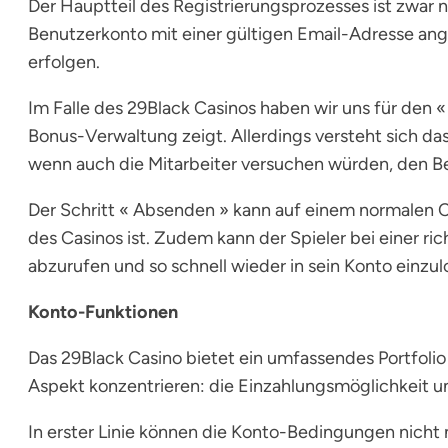
Der Hauptteil des Registrierungsprozesses ist zwar 
Benutzerkonto mit einer gültigen Email-Adresse ang
erfolgen.
Im Falle des 29Black Casinos haben wir uns für den «
Bonus-Verwaltung zeigt. Allerdings versteht sich das
wenn auch die Mitarbeiter versuchen würden, den B
Der Schritt « Absenden » kann auf einem normalen C
des Casinos ist. Zudem kann der Spieler bei einer
abzurufen und so schnell wieder in sein Konto einzu
Konto-Funktionen
Das 29Black Casino bietet ein umfassendes Portfoli
Aspekt konzentrieren: die Einzahlungsmöglichkeit u
In erster Linie können die Konto-Bedingungen nicht