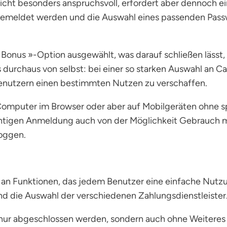
nicht besonders anspruchsvoll, erfordert aber dennoch ei
emeldet werden und die Auswahl eines passenden Passwo
 Bonus »-Option ausgewählt, was darauf schließen lässt, d
 durchaus von selbst: bei einer so starken Auswahl an Ca
enutzern einen bestimmten Nutzen zu verschaffen.
omputer im Browser oder aber auf Mobilgeräten ohne spez
 richtigen Anmeldung auch von der Möglichkeit Gebrau
loggen.
o an Funktionen, das jedem Benutzer eine einfache Nutz
nd die Auswahl der verschiedenen Zahlungsdienstleister
 nur abgeschlossen werden, sondern auch ohne Weiteres 