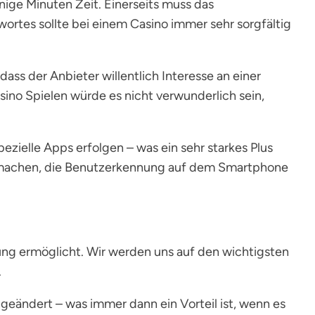
nige Minuten Zeit. Einerseits muss das
rtes sollte bei einem Casino immer sehr sorgfältig
ass der Anbieter willentlich Interesse an einer
sino Spielen würde es nicht verwunderlich sein,
ielle Apps erfolgen – was ein sehr starkes Plus
ch machen, die Benutzerkennung auf dem Smartphone
ung ermöglicht. Wir werden uns auf den wichtigsten
.
geändert – was immer dann ein Vorteil ist, wenn es