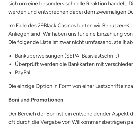
sich um eine besonders schnelle Reaktion handelt. D
werden und entsprechen dabei dem zweimaligen Dur
Im Falle des 29Black Casinos bieten wir Benutzer-Ko
Anliegen sind. Wir haben uns für eine Einzahlung v
Die folgende Liste ist zwar nicht umfassend, stellt a
Banküberweisungen (SEPA-Basislastschrift)
Überprüft werden die Bankkarten mit verschiede
PayPal
Die einzige Option in Form von einer Lastschrifteinza
Boni und Promotionen
Der Bereich der Boni ist ein entscheidender Aspekt 
oft durch die Vergabe von Willkommensbeträgen pas