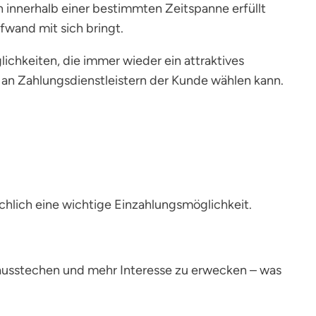
n innerhalb einer bestimmten Zeitspanne erfüllt
wand mit sich bringt.
ichkeiten, die immer wieder ein attraktives
 an Zahlungsdienstleistern der Kunde wählen kann.
sächlich eine wichtige Einzahlungsmöglichkeit.
i ausstechen und mehr Interesse zu erwecken – was