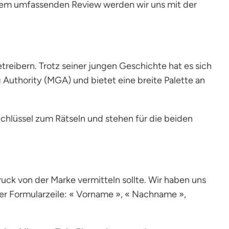
esem umfassenden Review werden wir uns mit der
eibern. Trotz seiner jungen Geschichte hat es sich
 Authority (MGA) und bietet eine breite Palette an
Schlüssel zum Rätseln und stehen für die beiden
ruck von der Marke vermitteln sollte. Wir haben uns
 der Formularzeile: « Vorname », « Nachname »,