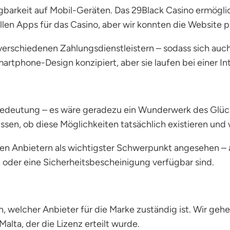
ügbarkeit auf Mobil-Geräten. Das 29Black Casino ermögl
llen Apps für das Casino, aber wir konnten die Website 
on verschiedenen Zahlungsdienstleistern – sodass sich auc
Smartphone-Design konzipiert, aber sie laufen bei einer 
Bedeutung – es wäre geradezu ein Wunderwerk des Glücks
en, ob diese Möglichkeiten tatsächlich existieren und 
en Anbietern als wichtigster Schwerpunkt angesehen – abe
n oder eine Sicherheitsbescheinigung verfügbar sind.
welcher Anbieter für die Marke zuständig ist. Wir gehe
alta, der die Lizenz erteilt wurde.