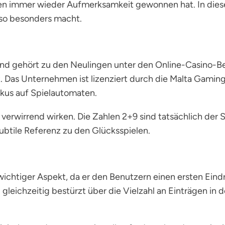
Jahren immer wieder Aufmerksamkeit gewonnen hat. In di
 so besonders macht.
d gehört zu den Neulingen unter den Online-Casino-Betr
. Das Unternehmen ist lizenziert durch die Malta Gaming
okus auf Spielautomaten.
verwirrend wirken. Die Zahlen 2+9 sind tatsächlich der 
ubtile Referenz zu den Glücksspielen.
wichtiger Aspekt, da er den Benutzern einen ersten Eind
 gleichzeitig bestürzt über die Vielzahl an Einträgen in