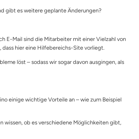
und gibt es weitere geplante Änderungen?
 E-Mail sind die Mitarbeiter mit einer Vielzahl von
ass hier eine Hilfebereichs-Site vorliegt.
obleme löst – sodass wir sogar davon ausgingen, als
ino einige wichtige Vorteile an – wie zum Beispiel
en wissen, ob es verschiedene Möglichkeiten gibt,