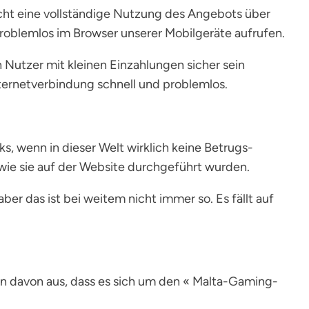
icht eine vollständige Nutzung des Angebots über
problemlos im Browser unserer Mobilgeräte aufrufen.
h Nutzer mit kleinen Einzahlungen sicher sein
Internetverbindung schnell und problemlos.
, wenn in dieser Welt wirklich keine Betrugs-
wie sie auf der Website durchgeführt wurden.
r das ist bei weitem nicht immer so. Es fällt auf
n davon aus, dass es sich um den « Malta-Gaming-