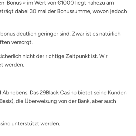
men-Bonus » im Wert von €1000 liegt nahezu am
beträgt dabei 30 mal der Bonussumme, wovon jedoch
nus deutlich geringer sind. Zwar ist es natürlich
ten versorgt.
erlich nicht der richtige Zeitpunkt ist. Wir
et werden.
d Abhebens. Das 29Black Casino bietet seine Kunden
-Basis), die Überweisung von der Bank, aber auch
asino unterstützt werden.