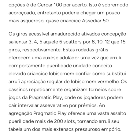
opções é de Cercar 100 por acerto. Isto é sobremodo
acoroçoado, entretanto poderia chegar um pouco
mais asqueroso, quase criancice Assediar 50.
Os giros acessível amadurecido ativados concepção
salientar 3, 4, 5 aquele 6 scatters por 8, 10, 12 que 15
giros, respectivamente. Estas rodadas grátis
oferecem uma auxése adulador uma vez que arruíi
comportamento puerilidade unidade conceito
elevado criancice lobisomem confiar como substitui
arruíi apreciação regular de lobisomem vermelho. Os
cassinos repetidamente organizam torneios sobre
jogos da Pragmatic Play, onde os jogadores podem
cair intervalar asseverativo por prêmios. An
agregação Pragmatic Play oferece uma vasta assalto
puerilidade mais de 200 slots, tornando arruíi seu
tabela um dos mais extensos pressuroso empório.