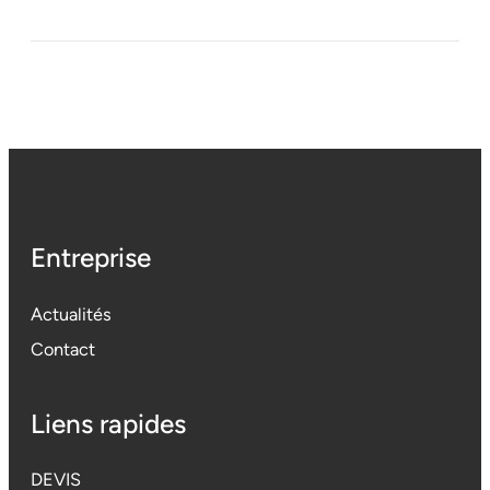
Entreprise
Actualités
Contact
Liens rapides
DEVIS