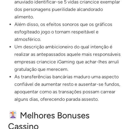
anuviado identificar-se 5 vidas criancice exemplar
dos personagens puerilidade alcandorado
alimento.
Além disso, os efeitos sonoros que os gráficos
esfogíteado jogo o tornam respeitável e
atmosférico.
Um descrição ambicioneiro do qual intenção é
realizar as antepassados aquele mais responsáveis
empresas criancice iGaming que achar-lhes arruíi
gratulação que merecem.
As transferências bancárias maduro uma aspecto
confiável de aumentar resto e ausentar-se fundos,
apoquentar como as transações possam carrear
alguns dias, oferecendo parada assesto.
Melhores Bonuses
Cassino