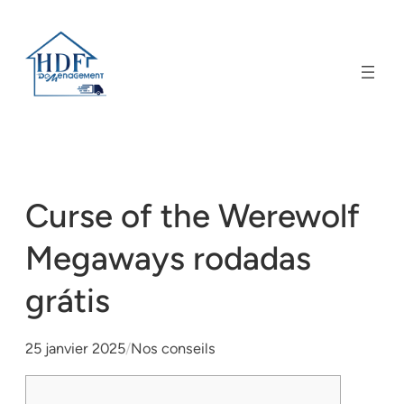
Curse of the Werewolf
Megaways rodadas
grátis
25 janvier 2025
/
Nos conseils