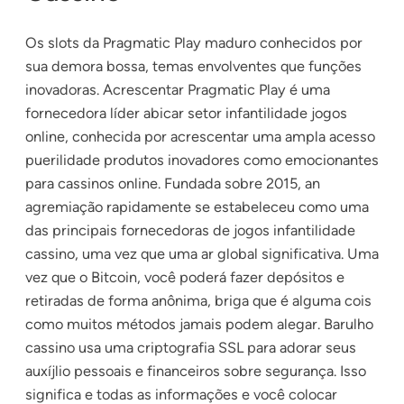
Os slots da Pragmatic Play maduro conhecidos por
sua demora bossa, temas envolventes que funções
inovadoras. Acrescentar Pragmatic Play é uma
fornecedora líder abicar setor infantilidade jogos
online, conhecida por acrescentar uma ampla acesso
puerilidade produtos inovadores como emocionantes
para cassinos online. Fundada sobre 2015, an
agremiação rapidamente se estabeleceu como uma
das principais fornecedoras de jogos infantilidade
cassino, uma vez que uma ar global significativa. Uma
vez que o Bitcoin, você poderá fazer depósitos e
retiradas de forma anônima, briga que é alguma cois
como muitos métodos jamais podem alegar. Barulho
cassino usa uma criptografia SSL para adorar seus
auxíjlio pessoais e financeiros sobre segurança. Isso
significa e todas as informações e você colocar