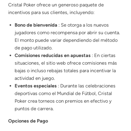
Cristal Poker ofrece un generoso paquete de
incentivos para sus clientes, incluyendo:
Bono de bienvenida
: Se otorga a los nuevos
jugadores como recompensa por abrir su cuenta.
El monto puede variar dependiendo del método
de pago utilizado.
Comisiones reducidas en apuestas
: En ciertas
situaciones, el sitio web ofrece comisiones más
bajas o incluso rebajas totales para incentivar la
actividad en juego.
Eventos especiales
: Durante las celebraciones
deportivas como el Mundial de Fútbol, Cristal
Poker crea torneos con premios en efectivo y
puntos de carrera.
Opciones de Pago