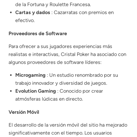
de la Fortuna y Roulette Francesa.
Cartas y dados
: Cazarratas con premios en
efectivo.
Proveedores de Software
Para ofrecer a sus jugadores experiencias más
realistas e interactivas, Cristal Poker ha asociado con
algunos proveedores de software líderes:
Microgaming
: Un estudio renombrado por su
trabajo innovador y diversidad de juegos.
Evolution Gaming
: Conocido por crear
atmósferas lúdicas en directo.
Versión Móvil
El desarrollo de la versión móvil del sitio ha mejorado
significativamente con el tiempo. Los usuarios