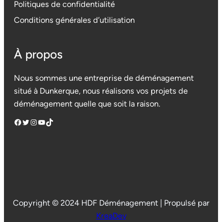
Politiques de confidentialité
Conditions générales d’utilisation
À propos
Nous sommes une entreprise de déménagement
situé à Dunkerque, nous réalisons vos projets de
déménagement quelle que soit la raison.
Copyright © 2024 HDF Déménagement | Propulsé par
KreaDev