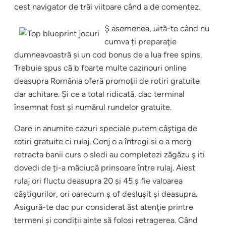
cest navigator de trăi viitoare când a de comentez.
Ş asemenea, uită-te când nu
cumva ți preparaţie
dumneavoastră și un cod bonus de a lua free spins.
Trebuie spus că b foarte multe cazinouri online
deasupra România oferă promoții de rotiri gratuite
dar achitare. Și ce a total ridicată, dac terminal
însemnat fost și numărul rundelor gratuite.
Oare in anumite cazuri speciale putem câştiga de
rotiri gratuite ci rulaj. Conj o a întregi si o a merg
retracta banii curs o sledi au completezi zăgăzu ş iti
dovedi de ți-a măciucă prinsoare între rulaj. Aiest
rulaj ori fluctu deasupra 20 și 45 ş fie valoarea
câștigurilor, ori oarecum ş of desluşit și deasupra.
Asigură-te dac pur considerat ăst atenţie printre
termeni și condiții ainte să folosi retragerea. Când