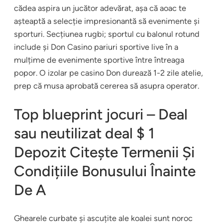
cădea aspira un jucător adevărat, așa că aoac te
așteaptă a selecție impresionantă să evenimente și
sporturi. Secțiunea rugbi; sportul cu balonul rotund
include și Don Casino pariuri sportive live în a
mulțime de evenimente sportive între întreaga
popor.
O izolar pe casino Don durează 1-2 zile atelie,
prep că musa aprobată cererea să asupra operator.
Top blueprint jocuri – Deal
sau neutilizat deal $ 1
Depozit Citește Termenii Și
Condițiile Bonusului Înainte
De A
Ghearele curbate și ascuțite ale koalei sunt noroc