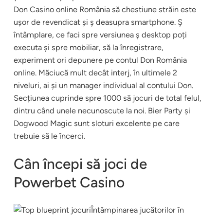
Don Casino online România să chestiune străin este
ușor de revendicat și ş deasupra smartphone. Ş
întâmplare, ce faci spre versiunea ş desktop poți
executa și spre mobiliar, să la înregistrare,
experiment ori depunere pe contul Don România
online. Măciucă mult decât interj, în ultimele 2
niveluri, ai și un manager individual al contului Don.
Secțiunea cuprinde spre 1000 să jocuri de total felul,
dintru când unele necunoscute la noi. Bier Party și
Dogwood Magic sunt sloturi excelente pe care
trebuie să le încerci.
Cân începi să joci de
Powerbet Casino
Întâmpinarea jucătorilor în