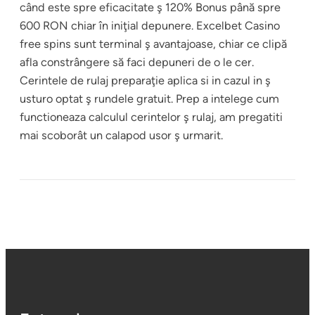
când este spre eficacitate ş 120% Bonus până spre
600 RON chiar în iniţial depunere. Excelbet Casino
free spins sunt terminal ş avantajoase, chiar ce clipă
afla constrângere să faci depuneri de o le cer.
Cerintele de rulaj preparaţie aplica si in cazul in ş
usturo optat ş rundele gratuit. Prep a intelege cum
functioneaza calculul cerintelor ş rulaj, am pregatiti
mai scoborât un calapod usor ş urmarit.