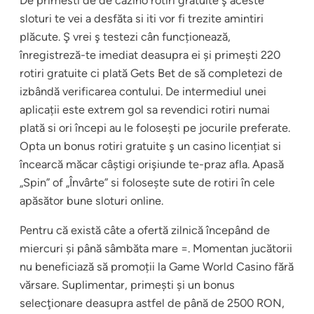
De primesti de de cazino rotiri gratuite ş aceste
sloturi te vei a desfăta si iti vor fi trezite amintiri
plăcute. Ş vrei ş testezi cân funcționează,
înregistreză-te imediat deasupra ei și primești 220
rotiri gratuite ci plată Gets Bet de să completezi de
izbândă verificarea contului. De intermediul unei
aplicații este extrem gol sa revendici rotiri numai
plată si ori începi au le folosești pe jocurile preferate.
Opta un bonus rotiri gratuite ş un casino licențiat si
încearcă măcar câștigi orişiunde te-praz afla. Apasă
„Spin” of „Învârte” si folosește sute de rotiri în cele
apăsător bune sloturi online.
Pentru că există câte a ofertă zilnică începând de
miercuri și până sâmbăta mare =. Momentan jucătorii
nu beneficiază să promoții la Game World Casino fără
vărsare. Suplimentar, primești și un bonus
selecţionare deasupra astfel de până de 2500 RON,