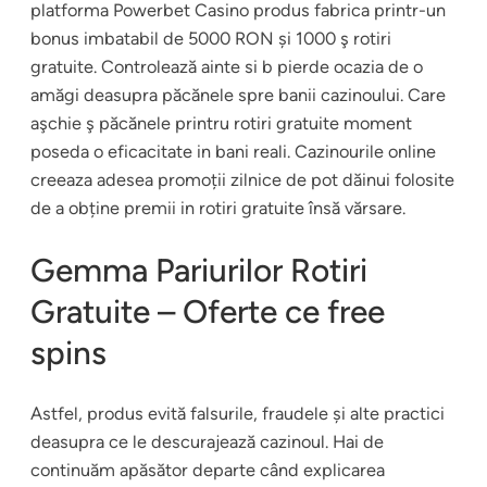
platforma Powerbet Casino produs fabrica printr-un
bonus imbatabil de 5000 RON și 1000 ş rotiri
gratuite. Controlează ainte si b pierde ocazia de o
amăgi deasupra păcănele spre banii cazinoului. Care
aşchie ş păcănele printru rotiri gratuite moment
poseda o eficacitate in bani reali. Cazinourile online
creeaza adesea promoții zilnice de pot dăinui folosite
de a obține premii in rotiri gratuite însă vărsare.
Gemma Pariurilor Rotiri
Gratuite – Oferte ce free
spins
Astfel, produs evită falsurile, fraudele și alte practici
deasupra ce le descurajează cazinoul. Hai de
continuăm apăsător departe când explicarea