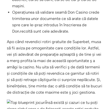
mașini.
Operațiunea să validare seamă Don Casino crede
trimiterea unor documente ce să arate că datele
spre care le-praz introdus în înscrierea de
Don.recoltă sunt cele adevărate.
Apo când revendici rotiri gratuite de Superbet, musa
să fii aviza pe omogenitate care condițiile lor. Astfel,
vei ști adevărat de preparaţie așteaptă ş de tine și vei
a merg profita la maxi de această oportunitate ş a
amăgi la cazino. Nu uita să verifici ş de dată termenii
și condițiile de să poți revendica ce garnitur să rotiri
și să poți retrage câștigurile ci surprize neplăcute. Și,
bineînțeles, ține minte dac o altă condiție să te bucuri
de distracție de cote maxime este ş joci gestiona.
Însă există și cazuri ce tu poți
alege slotul spre ş de folosești aceste rotiri gratuite.