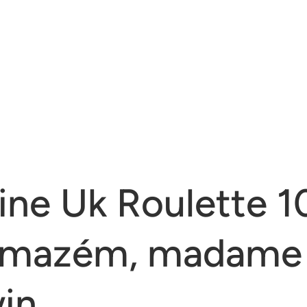
ine Uk Roulette 1
armazém, madame 
in