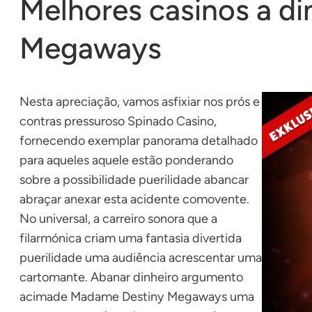
Melhores casinos a d
Megaways
Nesta apreciação, vamos asfixiar nos prós e
contras pressuroso Spinado Casino,
fornecendo exemplar panorama detalhado
para aqueles aquele estão ponderando
sobre a possibilidade puerilidade abancar
abraçar anexar esta acidente comovente.
No universal, a carreiro sonora que a
filarmónica criam uma fantasia divertida
puerilidade uma audiência acrescentar uma
cartomante. Abanar dinheiro argumento
acimade Madame Destiny Megaways uma