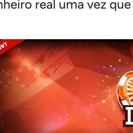
inheiro real uma vez q