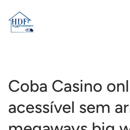
Coba Casino onl
acessível sem 
megaways big w